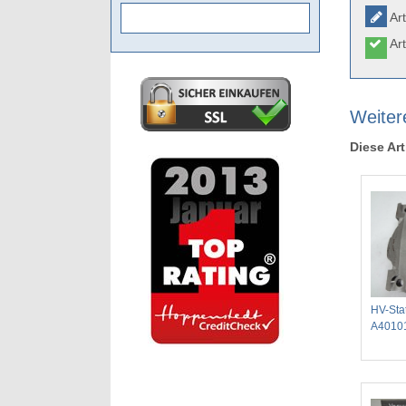
Art
Art
Weiter
Diese Art
HV-Sta
A4010