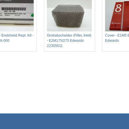
 Endshield Repl. Kit -
Grobabscheider (Filter, Inlet)
Cover - E1M5
26-000
- E2M175/275 Edwards
Edwards
22305011