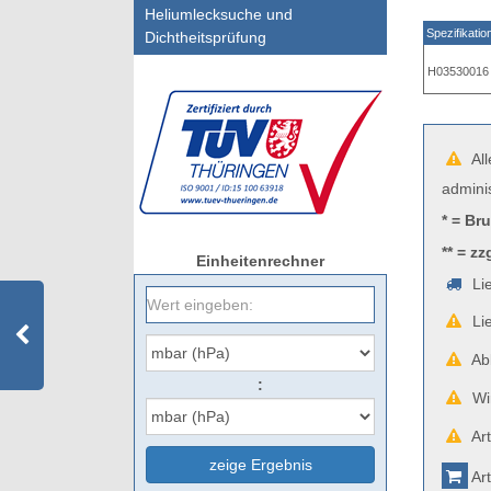
Heliumlecksuche und
Spezifikatio
Dichtheitsprüfung
H03530016
All
admini
* = Br
** = zz
Einheitenrechner
Lie
Lie
Abb
:
Wir
Art
zeige Ergebnis
Art