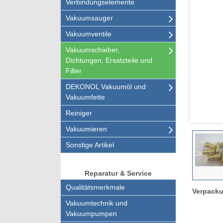
Verbindungselemente
Vakuumsauger
Vakuumventile
Vakuumschieber,
Dichtungen, Ersatzteile und
Filter
DEKONOL Vakuumöl und
Vakuumfette
Reiniger
Vakuumieren
Sonstige Artikel
Reparatur & Service
Qualitätsmerkmale
Verpacku
Vakuumtechnik und
Vakuumpumpen