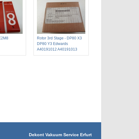
 E2M8
Rotor 3rd Stage - DP80 X3
DP80 Y3 Edwards
A40191012 A40191013
Dekont Vakuum Service Erfurt