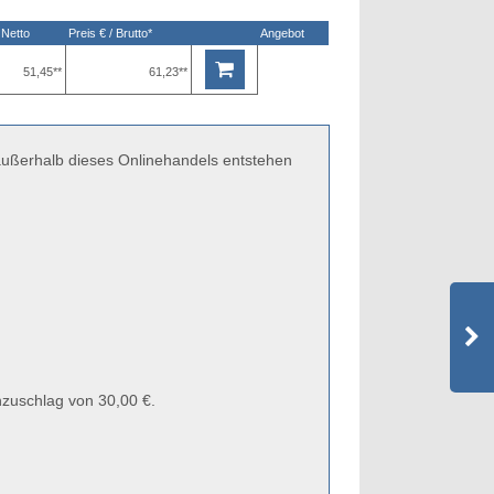
 Netto
Preis € / Brutto*
Angebot
51,45**
61,23**
 außerhalb dieses Onlinehandels entstehen
zuschlag von 30,00 €.