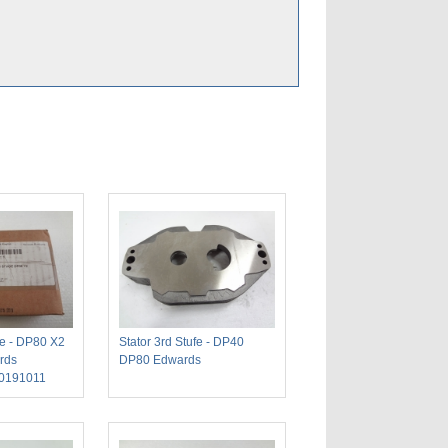
ge - DP80 X2
Stator 3rd Stufe - DP40
rds
DP80 Edwards
0191011