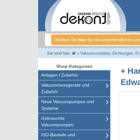
Klicken Sie
hier
für ein unverbindliches un
Sie sind hier:
»
Vakuumschieber, Dichtungen, Ersa
Shop-Kategorien
+ Ha
Anlagen / Zubehör
Edwa
Vakuummessgeräte und
Zubehör
Neue Vakuumpumpen und
Systeme
Gebrauchte
Vakuumpumpen
ISO-Bauteile und