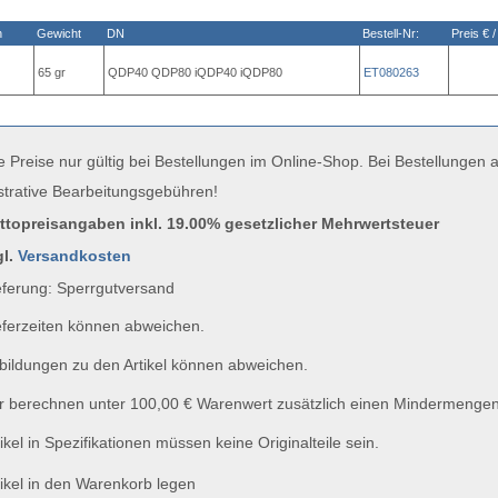
n
Gewicht
DN
Bestell-Nr:
Preis € /
65 gr
QDP40 QDP80 iQDP40 iQDP80
ET080263
e Preise nur gültig bei Bestellungen im Online-Shop. Bei Bestellungen
strative Bearbeitungsgebühren!
uttopreisangaben inkl. 19.00% gesetzlicher Mehrwertsteuer
gl.
Versandkosten
ferung: Sperrgutversand
ferzeiten können abweichen.
ildungen zu den Artikel können abweichen.
 berechnen unter 100,00 € Warenwert zusätzlich einen Mindermengen
ikel in Spezifikationen müssen keine Originalteile sein.
ikel in den Warenkorb legen