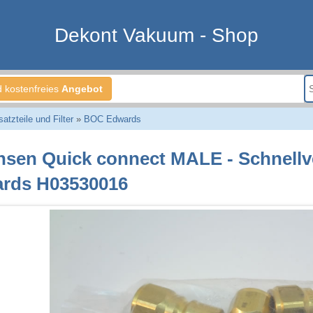
Dekont Vakuum - Shop
d kostenfreies
Angebot
tzteile und Filter
»
BOC Edwards
nsen Quick connect MALE - Schnell
rds H03530016