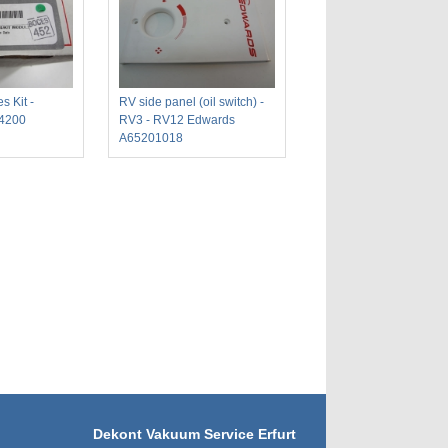
s Kit -
RV side panel (oil switch) -
4200
RV3 - RV12 Edwards
A65201018
Dekont Vakuum Service Erfurt