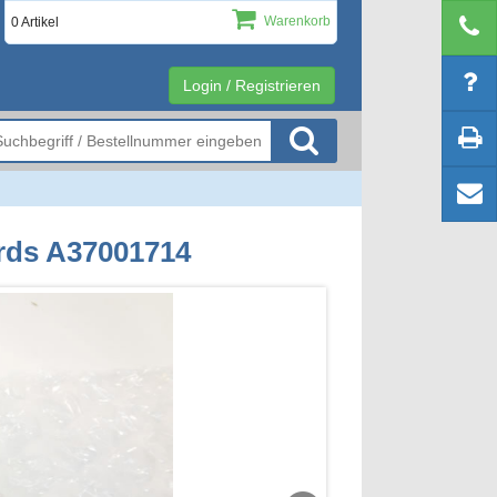
Warenkorb
0 Artikel
Login / Registrieren
rds A37001714