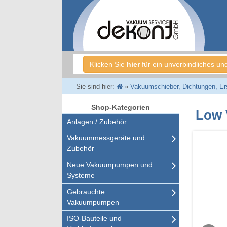
Klicken Sie
hier
für ein unverbindliches un
Sie sind hier:
»
Vakuumschieber, Dichtungen, Ersa
Shop-Kategorien
Low 
Anlagen / Zubehör
Vakuummessgeräte und
Zubehör
Neue Vakuumpumpen und
Systeme
Gebrauchte
Vakuumpumpen
ISO-Bauteile und