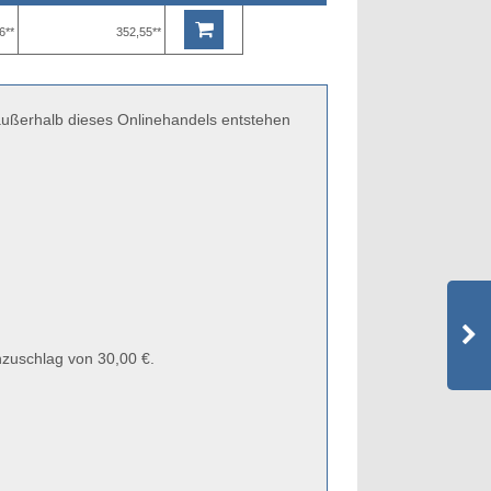
6**
352,55**
 außerhalb dieses Onlinehandels entstehen
zuschlag von 30,00 €.