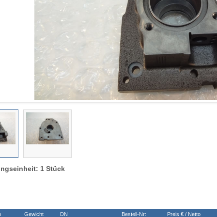
ngseinheit: 1 Stück
n
Gewicht
DN
Bestell-Nr:
Preis € / Netto