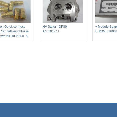
en Quick connect
HV-Stator - DP80
+ Module Spare
 Schnellverschlüsse
A40101741
EH/QMB 2600/
dwards H03530016