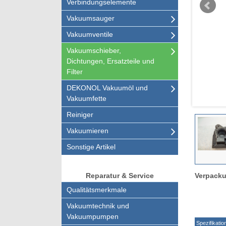
Verbindungselemente
Vakuumsauger
Vakuumventile
Vakuumschieber,
Dichtungen, Ersatzteile und
Filter
DEKONOL Vakuumöl und
Vakuumfette
Reiniger
Vakuumieren
Sonstige Artikel
Verpacku
Reparatur & Service
Qualitätsmerkmale
Vakuumtechnik und
Vakuumpumpen
Spezifikatio