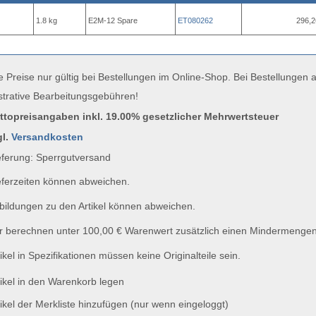
1.8 kg
E2M-12 Spare
ET080262
296,2
e Preise nur gültig bei Bestellungen im Online-Shop. Bei Bestellungen
strative Bearbeitungsgebühren!
uttopreisangaben inkl. 19.00% gesetzlicher Mehrwertsteuer
gl.
Versandkosten
ferung: Sperrgutversand
ferzeiten können abweichen.
ildungen zu den Artikel können abweichen.
 berechnen unter 100,00 € Warenwert zusätzlich einen Mindermengen
ikel in Spezifikationen müssen keine Originalteile sein.
ikel in den Warenkorb legen
ikel der Merkliste hinzufügen (nur wenn eingeloggt)