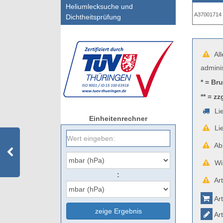
Heliumlecksuche und
A37001714
Dichtheitsprüfung
All
admini
* = Br
** = zz
Lie
Einheitenrechner
Lie
Abb
Wir
:
Art
Art
zeige Ergebnis
Art