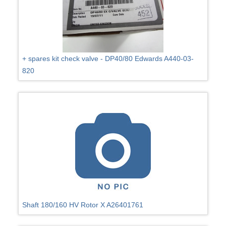
+ spares kit check valve - DP40/80 Edwards A440-03-
820
Shaft 180/160 HV Rotor X A26401761