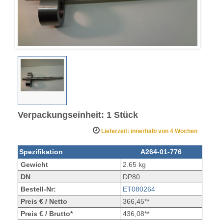
Verpackungseinheit: 1 Stück
Lieferzeit: innerhalb von 4 Wochen
Spezifikation
A264-01-776
Gewicht
2.65 kg
DN
DP80
Bestell-Nr:
ET080264
Preis € / Netto
366,45**
Preis € / Brutto*
436,08**