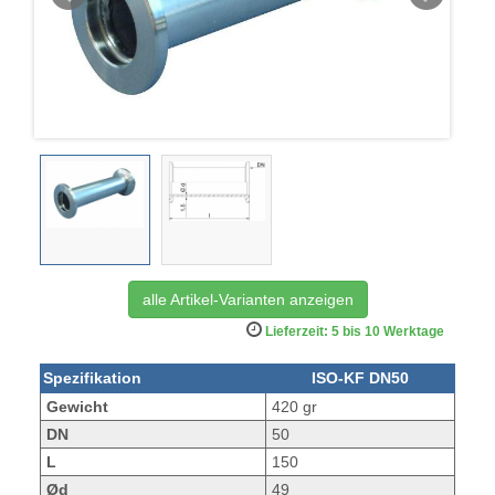
alle Artikel-Varianten anzeigen
Lieferzeit: 5 bis 10 Werktage
Spezifikation
ISO-KF DN50
Gewicht
420 gr
DN
50
L
150
Ød
49