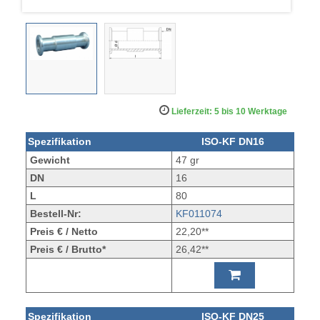
Lieferzeit: 5 bis 10 Werktage
Spezifikation
ISO-KF DN16
Gewicht
47 gr
DN
16
L
80
Bestell-Nr:
KF011074
Preis € / Netto
22,20**
Preis € / Brutto*
26,42**
Spezifikation
ISO-KF DN25