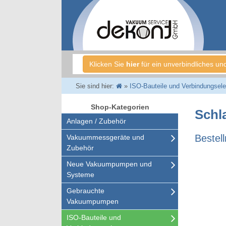
Klicken Sie
hier
für ein unverbindliches un
Sie sind hier:
»
ISO-Bauteile und Verbindungsel
Shop-Kategorien
Schl
Anlagen / Zubehör
Bestel
Vakuummessgeräte und
Zubehör
Neue Vakuumpumpen und
Systeme
Gebrauchte
Vakuumpumpen
ISO-Bauteile und