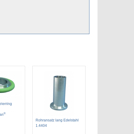
ierring
®
an
Rohransatz lang Edelstahl
1.4404