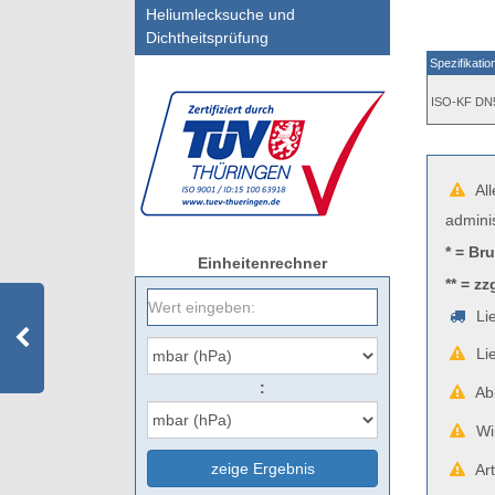
Heliumlecksuche und
Dichtheitsprüfung
Spezifikatio
ISO-KF DN
All
admini
* = Br
Einheitenrechner
** = zz
Lie
Lie
:
Abb
Wir
zeige Ergebnis
Art