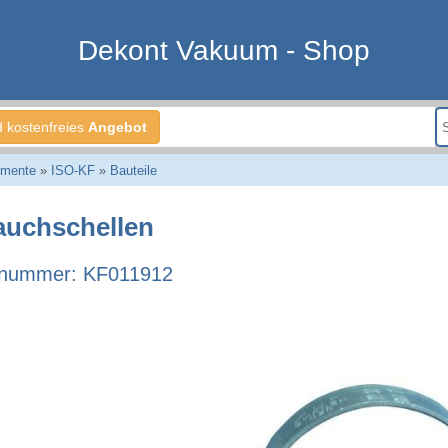
Dekont Vakuum - Shop
d kostenfreies
Angebot
emente
»
ISO-KF
»
Bauteile
auchschellen
lnummer: KF011912