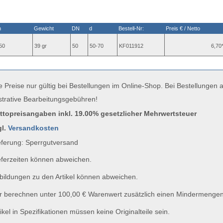
n
Gewicht
DN
d
Bestell-Nr:
Preis € / Netto
50
39 gr
50
50-70
KF011912
6,70
e Preise nur gültig bei Bestellungen im Online-Shop. Bei Bestellungen
strative Bearbeitungsgebühren!
uttopreisangaben inkl. 19.00% gesetzlicher Mehrwertsteuer
gl.
Versandkosten
ferung: Sperrgutversand
ferzeiten können abweichen.
ildungen zu den Artikel können abweichen.
 berechnen unter 100,00 € Warenwert zusätzlich einen Mindermengen
ikel in Spezifikationen müssen keine Originalteile sein.