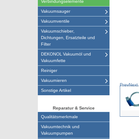
Verbindungselemente
Vakuumsauger
Vakuumventile
Vakuumschieber,
Dichtungen, Ersatzteile und
Filter
DEKONOL Vakuumöl und
Vakuumfette
Reiniger
Vakuumieren
Prev
Next
Sonstige Artikel
Reparatur & Service
Qualitätsmerkmale
Vakuumtechnik und
Vakuumpumpen