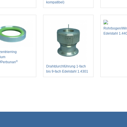
kompatibel)
Rohrbogen/Win
Edelstahl 1.44
entrierring
ium
®
/Perbunan
Drahtdurchführung 1-fach
bis 9-fach Edelstahl 1.4301