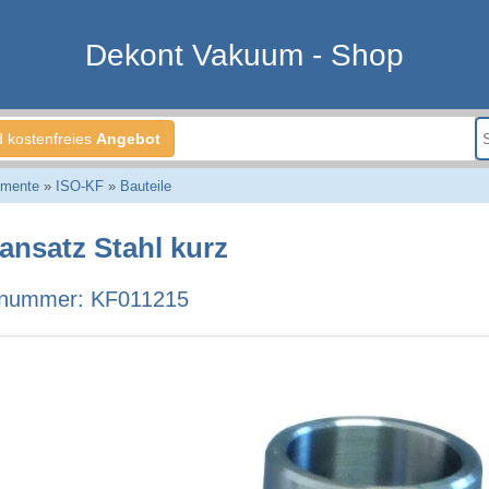
Dekont Vakuum - Shop
d kostenfreies
Angebot
emente
»
ISO-KF
»
Bauteile
ansatz Stahl kurz
lnummer: KF011215