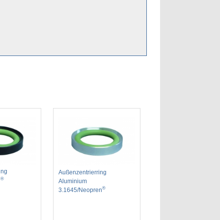
ing
Außenzentrierring
®
n
Aluminium
®
3.1645/Neopren