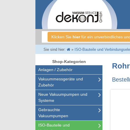
Klicken Sie
hier
für ein unverbindliches un
Sie sind hier:
»
ISO-Bauteile und Verbindungsel
Shop-Kategorien
Rohr
Anlagen / Zubehör
Bestel
Vakuummessgeräte und
Zubehör
Neue Vakuumpumpen und
Systeme
Gebrauchte
Vakuumpumpen
ISO-Bauteile und