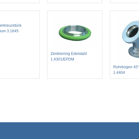
erkreuzstück
ium 3.1645
Zentrierring Edelstahl
1.4301/EPDM
Rohrbogen 45°
1.4404