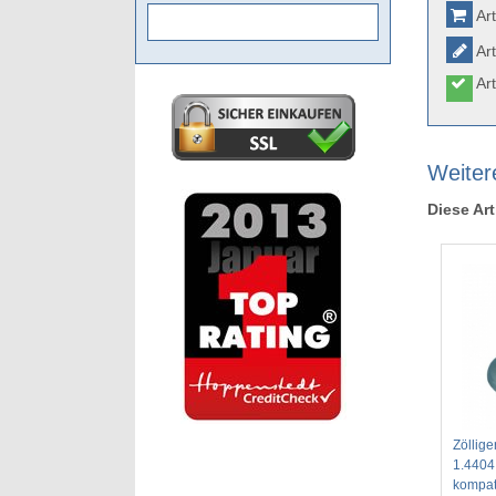
Art
Art
Art
Weitere
Diese Art
Zöllig
1.4404
kompat