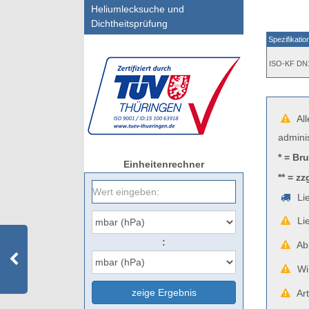
Heliumlecksuche und
Dichtheitsprüfung
Spezifikatio
ISO-KF DN
All
admini
* = Br
Einheitenrechner
** = zz
Lie
Lie
:
Abb
Wir
zeige Ergebnis
Art