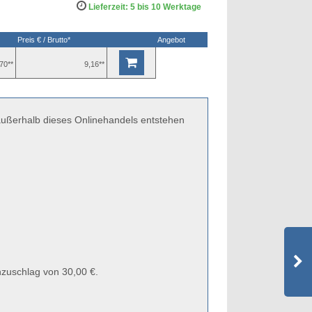
Lieferzeit: 5 bis 10 Werktage
Preis € / Brutto*
Angebot
70**
9,16**
 außerhalb dieses Onlinehandels entstehen
zuschlag von 30,00 €.