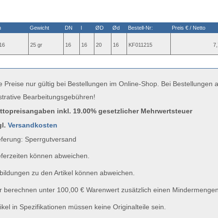
n
Gewicht
DN
l
ØD
Ød
Bestell-Nr:
Preis € / Netto
16
25 gr
16
16
20
16
KF011215
7,
e Preise nur gültig bei Bestellungen im Online-Shop. Bei Bestellungen
strative Bearbeitungsgebühren!
uttopreisangaben inkl. 19.00% gesetzlicher Mehrwertsteuer
gl.
Versandkosten
ferung: Sperrgutversand
ferzeiten können abweichen.
ildungen zu den Artikel können abweichen.
 berechnen unter 100,00 € Warenwert zusätzlich einen Mindermengen
ikel in Spezifikationen müssen keine Originalteile sein.