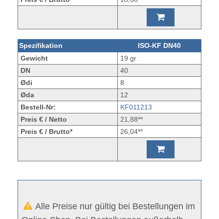
Spezifikation
ISO-KF DN40
Gewicht
19 gr
DN
40
Ødi
8
Øda
12
Bestell-Nr:
KF011213
Preis € / Netto
21,88**
Preis € / Brutto*
26,04**
Alle Preise nur gültig bei Bestellungen im