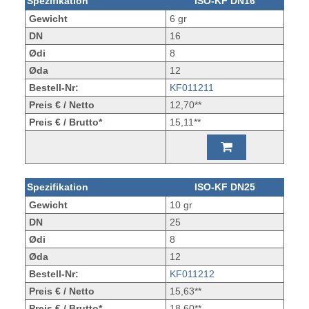
Spezifikation
ISO-KF DN16
Gewicht
6 gr
DN
16
Ødi
8
Øda
12
Bestell-Nr:
KF011211
Preis € / Netto
12,70**
Preis € / Brutto*
15,11**
Spezifikation
ISO-KF DN25
Gewicht
10 gr
DN
25
Ødi
8
Øda
12
Bestell-Nr:
KF011212
Preis € / Netto
15,63**
Preis € / Brutto*
18,60**