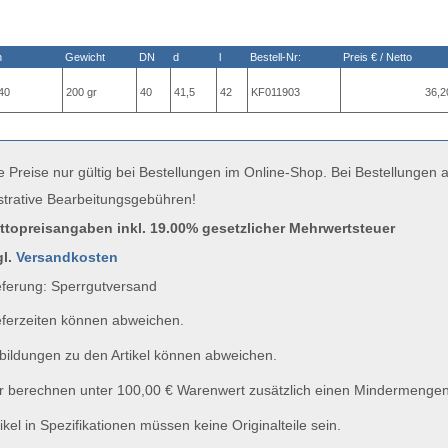
n
Gewicht
DN
d
l
Bestell-Nr:
Preis € / Netto
40
200 gr
40
41,5
42
KF011903
36,2
e Preise nur gültig bei Bestellungen im Online-Shop. Bei Bestellungen
strative Bearbeitungsgebühren!
uttopreisangaben inkl. 19.00% gesetzlicher Mehrwertsteuer
gl.
Versandkosten
ferung: Sperrgutversand
ferzeiten können abweichen.
ildungen zu den Artikel können abweichen.
 berechnen unter 100,00 € Warenwert zusätzlich einen Mindermengen
ikel in Spezifikationen müssen keine Originalteile sein.