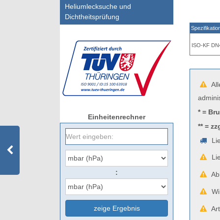
Heliumlecksuche und
Dichtheitsprüfung
Spezifikatio
ISO-KF DN
All
admini
* = Br
Einheitenrechner
** = zz
Lie
Lie
:
Abb
Wir
zeige Ergebnis
Art