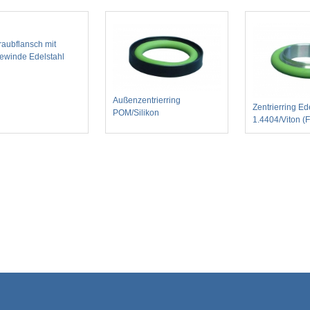
raubflansch mit
ewinde Edelstahl
Außenzentrierring
Zentrierring Ed
POM/Silikon
1.4404/Viton (