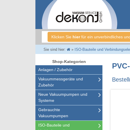
Klicken Sie
hier
für ein unverbindliches un
Sie sind hier:
»
ISO-Bauteile und Verbindungsel
Shop-Kategorien
PVC-
Anlagen / Zubehör
Bestel
Vakuummessgeräte und
Zubehör
Neue Vakuumpumpen und
Systeme
Gebrauchte
Vakuumpumpen
ISO-Bauteile und