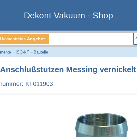
Dekont Vakuum - Shop
d kostenfreies
Angebot
emente
»
ISO-KF
»
Bauteile
Anschlußstutzen Messing vernickelt
lnummer: KF011903