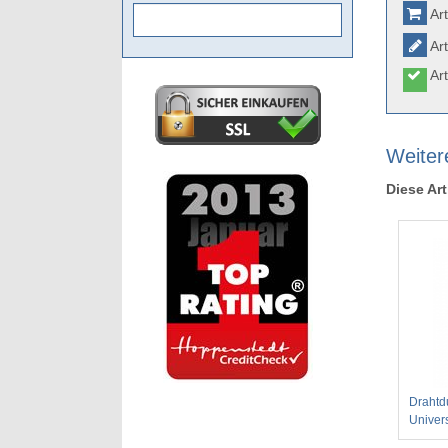
Art
Art
Art
Weitere
Diese Art
Drahtd
Univer