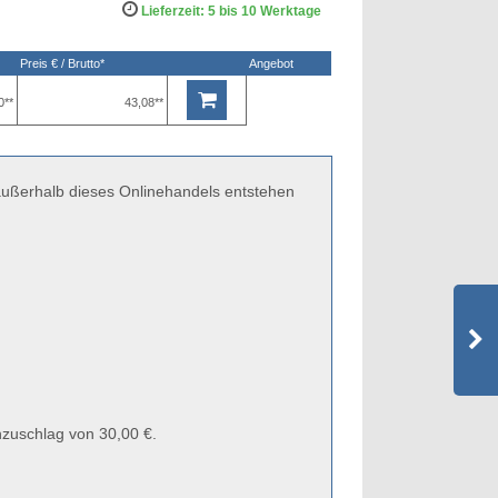
Lieferzeit: 5 bis 10 Werktage
Preis € / Brutto*
Angebot
0**
43,08**
 außerhalb dieses Onlinehandels entstehen
zuschlag von 30,00 €.