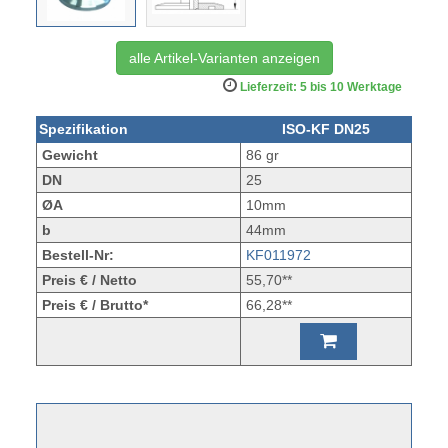
alle Artikel-Varianten anzeigen
Lieferzeit: 5 bis 10 Werktage
Spezifikation
ISO-KF DN25
Gewicht
86 gr
DN
25
ØA
10mm
b
44mm
Bestell-Nr:
KF011972
Preis € / Netto
55,70**
Preis € / Brutto*
66,28**