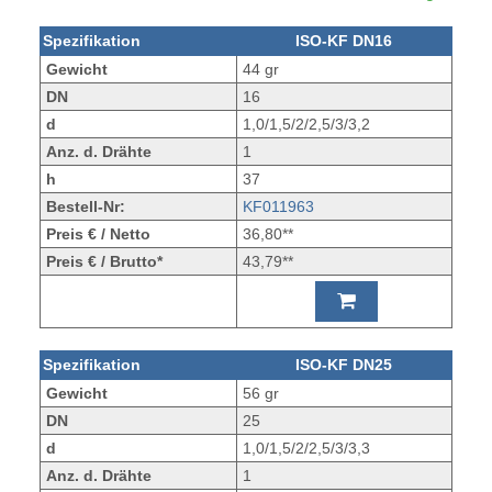
Spezifikation
ISO-KF DN16
Gewicht
44 gr
DN
16
d
1,0/1,5/2/2,5/3/3,2
Anz. d. Drähte
1
h
37
Bestell-Nr:
KF011963
Preis € / Netto
36,80**
Preis € / Brutto*
43,79**
Spezifikation
ISO-KF DN25
Gewicht
56 gr
DN
25
d
1,0/1,5/2/2,5/3/3,3
Anz. d. Drähte
1