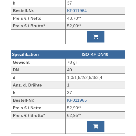
h
37
Bestell-Nr:
KF011964
Preis € / Netto
43,70**
Preis € / Brutto*
52,00**
Spezifikation
ISO-KF DN40
Gewicht
78 gr
DN
40
d
1,0/1,5/2/2,5/3/3,4
Anz. d. Drähte
1
h
37
Bestell-Nr:
KF011965
Preis € / Netto
52,90**
Preis € / Brutto*
62,95**