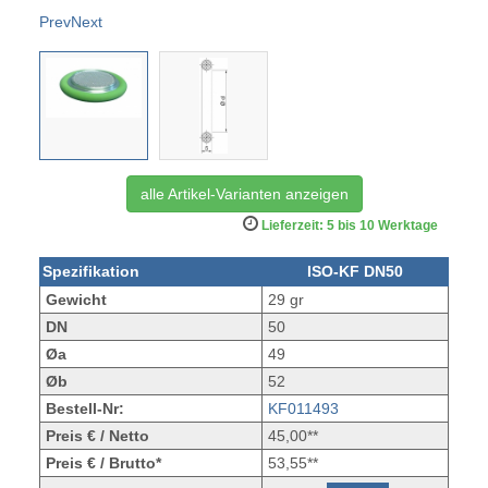
Prev
Next
alle Artikel-Varianten anzeigen
Lieferzeit: 5 bis 10 Werktage
Spezifikation
ISO-KF DN50
Gewicht
29 gr
DN
50
Øa
49
Øb
52
Bestell-Nr:
KF011493
Preis € / Netto
45,00**
Preis € / Brutto*
53,55**