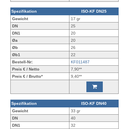
Spezifikation
ISO-KF DN25
Gewicht
17 gr
DN
25
DN1
20
Øa
20
Øb
26
Øb1
22
Bestell-Nr:
KF011487
Preis € / Netto
7,90**
Preis € / Brutto*
9,40**
Spezifikation
ISO-KF DN40
Gewicht
33 gr
DN
40
DN1
32