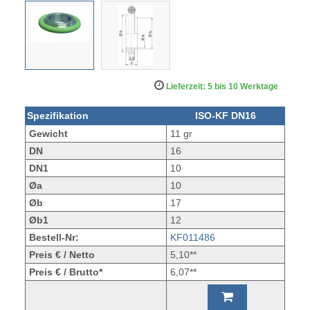
Lieferzeit: 5 bis 10 Werktage
Spezifikation
ISO-KF DN16
Gewicht
11 gr
DN
16
DN1
10
Øa
10
Øb
17
Øb1
12
Bestell-Nr:
KF011486
Preis € / Netto
5,10**
Preis € / Brutto*
6,07**