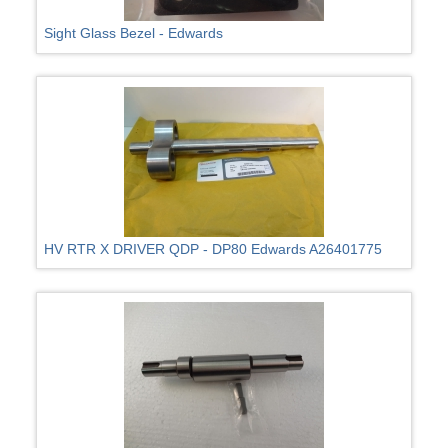
Sight Glass Bezel - Edwards
HV RTR X DRIVER QDP - DP80 Edwards A26401775