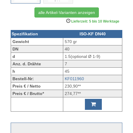
alle Artikel-Varianten anzeigen
Lieferzeit: 5 bis 10 Werktage
Spezifikation
ISO-KF DN40
Gewicht
570 gr
DN
40
d
1.5(optional Ø 1-9)
Anz. d. Drähte
7
h
45
Bestell-Nr:
KF011960
Preis € / Netto
230,90**
Preis € / Brutto*
274,77**