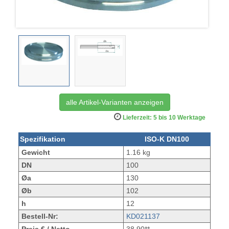
alle Artikel-Varianten anzeigen
Lieferzeit: 5 bis 10 Werktage
Spezifikation
ISO-K DN100
Gewicht
1.16 kg
DN
100
Øa
130
Øb
102
h
12
Bestell-Nr:
KD021137
Preis € / Netto
38,90**