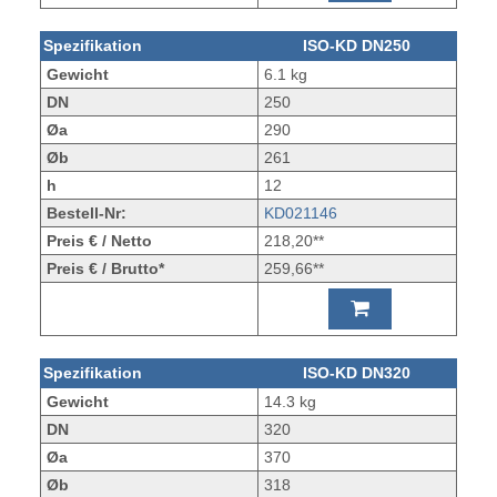
Spezifikation
ISO-KD DN250
Gewicht
6.1 kg
DN
250
Øa
290
Øb
261
h
12
Bestell-Nr:
KD021146
Preis € / Netto
218,20**
Preis € / Brutto*
259,66**
Spezifikation
ISO-KD DN320
Gewicht
14.3 kg
DN
320
Øa
370
Øb
318