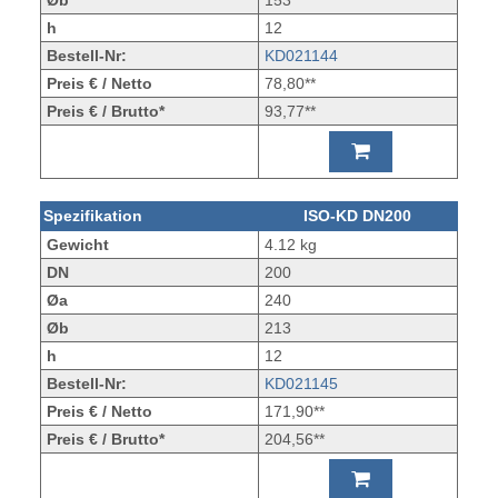
Øb
153
h
12
Bestell-Nr:
KD021144
Preis € / Netto
78,80**
Preis € / Brutto*
93,77**
Spezifikation
ISO-KD DN200
Gewicht
4.12 kg
DN
200
Øa
240
Øb
213
h
12
Bestell-Nr:
KD021145
Preis € / Netto
171,90**
Preis € / Brutto*
204,56**