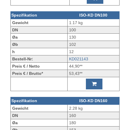
Spezifikation
ISO-KD DN100
Gewicht
1.17 kg
DN
100
Øa
130
Øb
102
h
12
Bestell-Nr:
KD021143
Preis € / Netto
44,90**
Preis € / Brutto*
53,43**
Spezifikation
ISO-KD DN160
Gewicht
2.28 kg
DN
160
Øa
180