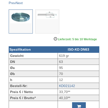
Prev
Next
Lieferzeit: 5 bis 10 Werktage
Spezifikation
ISO-KD DN63
Gewicht
619 gr
DN
63
Øa
95
Øb
70
h
12
Bestell-Nr:
KD021142
Preis € / Netto
33,70**
Preis € / Brutto*
40,10**