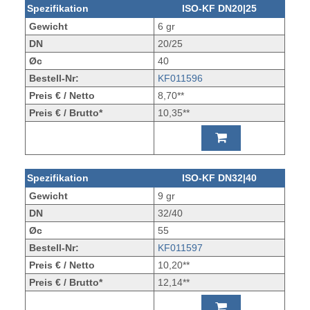
Spezifikation
ISO-KF DN20|25
Gewicht
6 gr
DN
20/25
Øc
40
Bestell-Nr:
KF011596
Preis € / Netto
8,70**
Preis € / Brutto*
10,35**
Spezifikation
ISO-KF DN32|40
Gewicht
9 gr
DN
32/40
Øc
55
Bestell-Nr:
KF011597
Preis € / Netto
10,20**
Preis € / Brutto*
12,14**