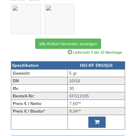
alle Artikel-Varianten anzeigen
Lieferzeit: 5 bis 10 Werktage
Spezifikation
ISO-KF DN10|16
Gewicht
5 gr
DN
10/16
Øc
30
Bestell-Nr:
KF011595
Preis € / Netto
7,60**
Preis € / Brutto*
9,04**