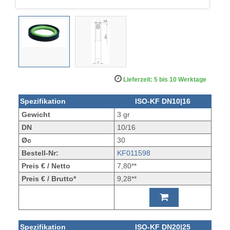
Lieferzeit: 5 bis 10 Werktage
Spezifikation
ISO-KF DN10|16
Gewicht
3 gr
DN
10/16
Øc
30
Bestell-Nr:
KF011598
Preis € / Netto
7,80**
Preis € / Brutto*
9,28**
Spezifikation
ISO-KF DN20|25