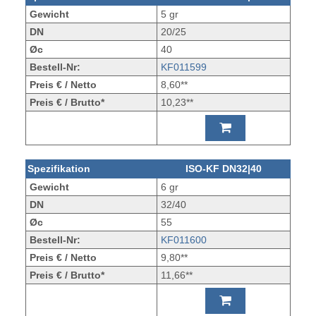
Gewicht
5 gr
DN
20/25
Øc
40
Bestell-Nr:
KF011599
Preis € / Netto
8,60**
Preis € / Brutto*
10,23**
Spezifikation
ISO-KF DN32|40
Gewicht
6 gr
DN
32/40
Øc
55
Bestell-Nr:
KF011600
Preis € / Netto
9,80**
Preis € / Brutto*
11,66**