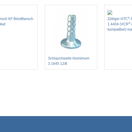
®
ansch KF Blindflansch
Zölliger HTC
A
®
ikat
1.4404 (VCR
kompatibel) ma
Schlauchwelle Aluminium
3.1645 12/8