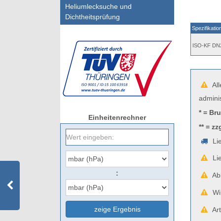
Heliumlecksuche und
Dichtheitsprüfung
Spezifikatio
ISO-KF DN
All
admini
* = Br
Einheitenrechner
** = zz
Lie
Lie
:
Abb
Wir
zeige Ergebnis
Art