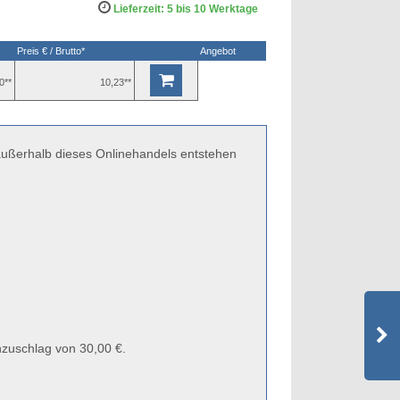
Lieferzeit: 5 bis 10 Werktage
Preis € / Brutto*
Angebot
0**
10,23**
 außerhalb dieses Onlinehandels entstehen
zuschlag von 30,00 €.