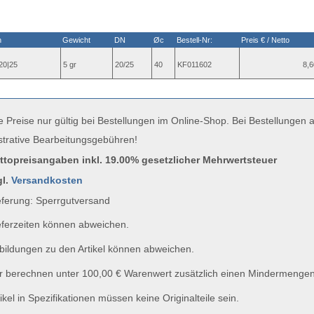
n
Gewicht
DN
Øc
Bestell-Nr:
Preis € / Netto
20|25
5 gr
20/25
40
KF011602
8,6
e Preise nur gültig bei Bestellungen im Online-Shop. Bei Bestellungen
strative Bearbeitungsgebühren!
uttopreisangaben inkl. 19.00% gesetzlicher Mehrwertsteuer
gl.
Versandkosten
ferung: Sperrgutversand
ferzeiten können abweichen.
ildungen zu den Artikel können abweichen.
 berechnen unter 100,00 € Warenwert zusätzlich einen Mindermengen
ikel in Spezifikationen müssen keine Originalteile sein.