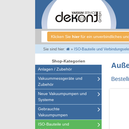
Klicken Sie
hier
für ein unverbindliches un
Sie sind hier:
»
ISO-Bauteile und Verbindungsel
Shop-Kategorien
Auße
Anlagen / Zubehör
Bestel
Vakuummessgeräte und
Zubehör
Neue Vakuumpumpen und
Systeme
Gebrauchte
Vakuumpumpen
ISO-Bauteile und