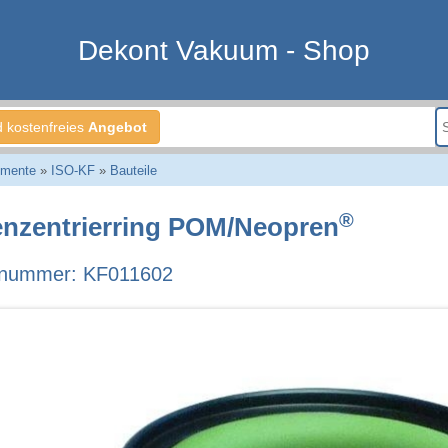
Dekont Vakuum - Shop
d kostenfreies
Angebot
emente
»
ISO-KF
»
Bauteile
®
nzentrierring POM/Neopren
lnummer: KF011602