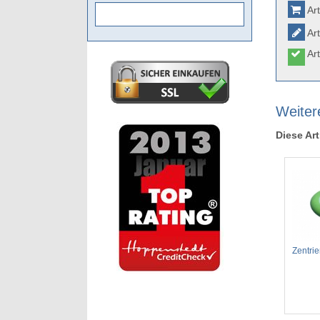
Art
Art
Art
Weitere
Diese Art
Zentri