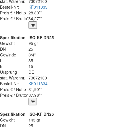
stat. Warennr.
73072100
Bestell-Nr:
KF011333
Preis € / Netto
28,80**
Preis € / Brutto*
34,27**
Spezifikation
ISO-KF DN25
Gewicht
95 gr
DN
25
Gewinde
3/4"
L
35
h
15
Ursprung
DE
stat. Warennr.
73072100
Bestell-Nr:
KF011334
Preis € / Netto
31,90**
Preis € / Brutto*
37,96**
Spezifikation
ISO-KF DN25
Gewicht
143 gr
DN
25