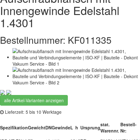
Innengewinde Edelstahl
1.4301
Bestellnummer: KF011335
alle Artikel-Varianten anzeigen
Lieferzeit: 5 bis 10 Werktage
stat.
Bestell-
Spezifikation
Gewicht
DN
Gewinde
L
h
Ursprung
Warennr.
Nr: