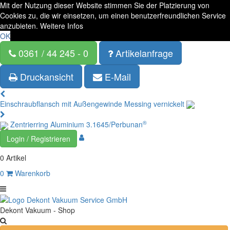
Mit der Nutzung dieser Website stimmen Sie der Platzierung von
Cookies zu, die wir einsetzen, um einen benutzerfreundlichen Service
anzubieten.
Weitere Infos
OK
0361 / 44 245 - 0
Artikelanfrage
Druckansicht
E-Mail
Einschraubflansch mit Außengewinde Messing vernickelt
®
Zentrierring Aluminium 3.1645/Perbunan
Login / Registrieren
0 Artikel
0
Warenkorb
Dekont Vakuum - Shop