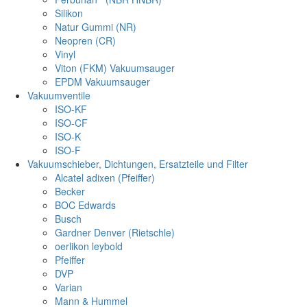
Silikon
Natur Gummi (NR)
Neopren (CR)
Vinyl
Viton (FKM) Vakuumsauger
EPDM Vakuumsauger
Vakuumventile
ISO-KF
ISO-CF
ISO-K
ISO-F
Vakuumschieber, Dichtungen, Ersatzteile und Filter
Alcatel adixen (Pfeiffer)
Becker
BOC Edwards
Busch
Gardner Denver (Rietschle)
oerlikon leybold
Pfeiffer
DVP
Varian
Mann & Hummel