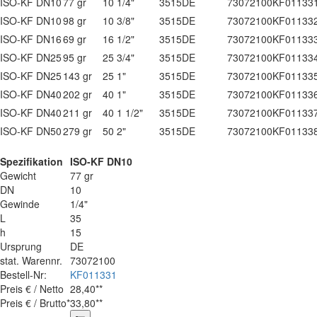
ISO-KF DN10
77 gr
10
1/4"
35
15
DE
73072100
KF01133
ISO-KF DN10
98 gr
10
3/8"
35
15
DE
73072100
KF01133
ISO-KF DN16
69 gr
16
1/2"
35
15
DE
73072100
KF01133
ISO-KF DN25
95 gr
25
3/4"
35
15
DE
73072100
KF01133
ISO-KF DN25
143 gr
25
1"
35
15
DE
73072100
KF01133
ISO-KF DN40
202 gr
40
1"
35
15
DE
73072100
KF01133
ISO-KF DN40
211 gr
40
1 1/2"
35
15
DE
73072100
KF01133
ISO-KF DN50
279 gr
50
2"
35
15
DE
73072100
KF01133
Spezifikation
ISO-KF DN10
Gewicht
77 gr
DN
10
Gewinde
1/4"
L
35
h
15
Ursprung
DE
stat. Warennr.
73072100
Bestell-Nr:
KF011331
Preis € / Netto
28,40**
Preis € / Brutto*
33,80**