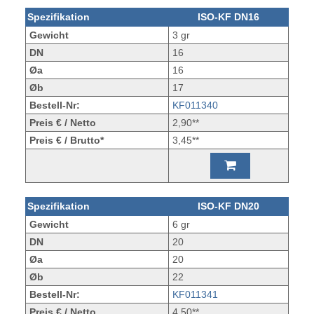
Spezifikation
ISO-KF DN16
Gewicht
3 gr
DN
16
Øa
16
Øb
17
Bestell-Nr:
KF011340
Preis € / Netto
2,90**
Preis € / Brutto*
3,45**
Spezifikation
ISO-KF DN20
Gewicht
6 gr
DN
20
Øa
20
Øb
22
Bestell-Nr:
KF011341
Preis € / Netto
4,50**