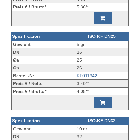
Preis € / Brutto*
5,36**
Spezifikation
ISO-KF DN25
Gewicht
5 gr
DN
25
Øa
25
Øb
26
Bestell-Nr:
KF011342
Preis € / Netto
3,40**
Preis € / Brutto*
4,05**
Spezifikation
ISO-KF DN32
Gewicht
10 gr
DN
32