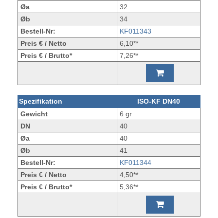
Øa
32
Øb
34
Bestell-Nr:
KF011343
Preis € / Netto
6,10**
Preis € / Brutto*
7,26**
Spezifikation
ISO-KF DN40
Gewicht
6 gr
DN
40
Øa
40
Øb
41
Bestell-Nr:
KF011344
Preis € / Netto
4,50**
Preis € / Brutto*
5,36**