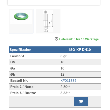
Lieferzeit: 5 bis 10 Werktage
Spezifikation
ISO-KF DN10
Gewicht
3 gr
DN
10
Øa
10
Øb
12
Bestell-Nr:
KF011339
Preis € / Netto
2,80**
Preis € / Brutto*
3,33**