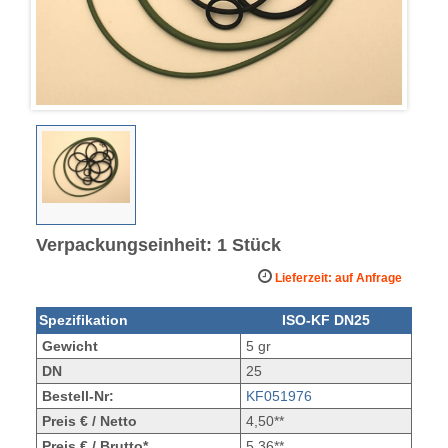
Verpackungseinheit: 1 Stück
Lieferzeit: auf Anfrage
Spezifikation
ISO-KF DN25
Gewicht
5 gr
DN
25
Bestell-Nr:
KF051976
Preis € / Netto
4,50**
Preis € / Brutto*
5,36**