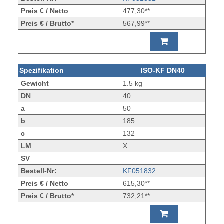
Preis € / Netto
477,30**
Preis € / Brutto*
567,99**
Spezifikation
ISO-KF DN40
Gewicht
1.5 kg
DN
40
a
50
b
185
c
132
LM
X
SV
Bestell-Nr:
KF051832
Preis € / Netto
615,30**
Preis € / Brutto*
732,21**