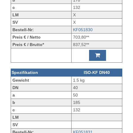
b
170
c
132
LM
X
SV
X
Bestell-Nr:
KF051830
Preis € / Netto
703,80**
Preis € / Brutto*
837,52**
Spezifikation
ISO-KF DN40
Gewicht
1.5 kg
DN
40
a
50
b
185
c
132
LM
SV
Bestell-Nr:
KF051831