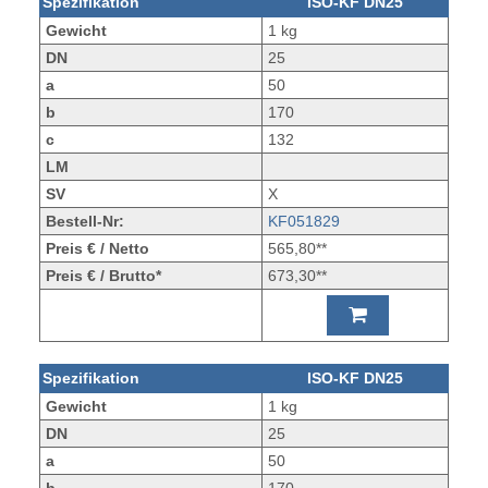
Spezifikation
ISO-KF DN25
Gewicht
1 kg
DN
25
a
50
b
170
c
132
LM
SV
X
Bestell-Nr:
KF051829
Preis € / Netto
565,80**
Preis € / Brutto*
673,30**
Spezifikation
ISO-KF DN25
Gewicht
1 kg
DN
25
a
50