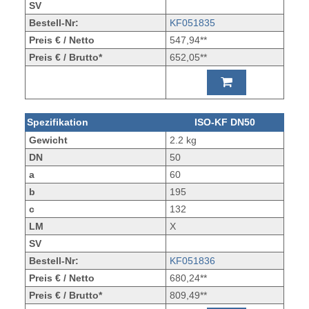
SV
Bestell-Nr:
KF051835
Preis € / Netto
547,94**
Preis € / Brutto*
652,05**
Spezifikation
ISO-KF DN50
Gewicht
2.2 kg
DN
50
a
60
b
195
c
132
LM
X
SV
Bestell-Nr:
KF051836
Preis € / Netto
680,24**
Preis € / Brutto*
809,49**