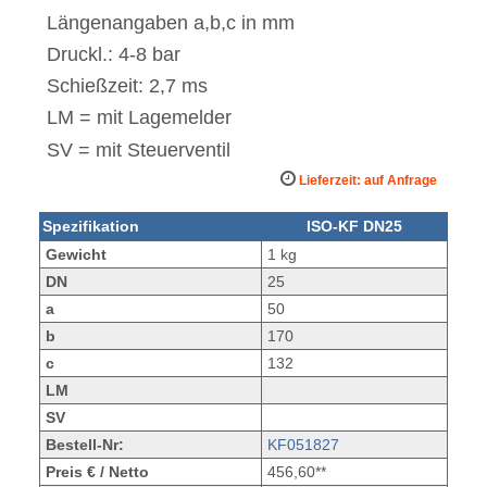
Längenangaben a,b,c in mm
Druckl.: 4-8 bar
Schießzeit: 2,7 ms
LM = mit Lagemelder
SV = mit Steuerventil
Lieferzeit: auf Anfrage
Spezifikation
ISO-KF DN25
Gewicht
1 kg
DN
25
a
50
b
170
c
132
LM
SV
Bestell-Nr:
KF051827
Preis € / Netto
456,60**