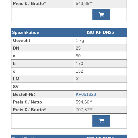
Preis € / Brutto*
543,35**
Spezifikation
ISO-KF DN25
Gewicht
1 kg
DN
25
a
50
b
170
c
132
LM
X
SV
Bestell-Nr:
KF051828
Preis € / Netto
594,60**
Preis € / Brutto*
707,57**