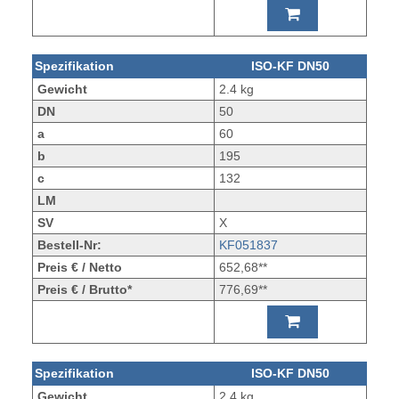
Spezifikation
ISO-KF DN50
Gewicht
2.4 kg
DN
50
a
60
b
195
c
132
LM
SV
X
Bestell-Nr:
KF051837
Preis € / Netto
652,68**
Preis € / Brutto*
776,69**
Spezifikation
ISO-KF DN50
Gewicht
2.4 kg