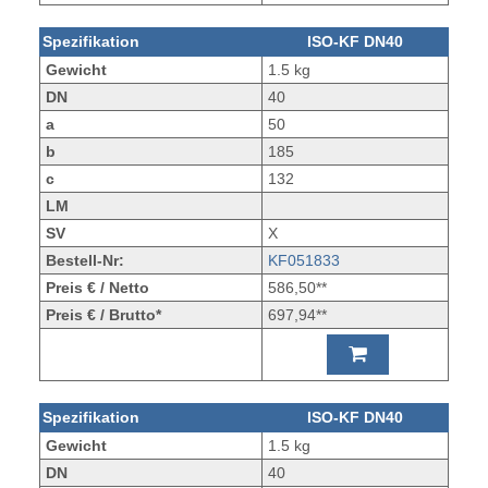
Spezifikation
ISO-KF DN40
Gewicht
1.5 kg
DN
40
a
50
b
185
c
132
LM
SV
X
Bestell-Nr:
KF051833
Preis € / Netto
586,50**
Preis € / Brutto*
697,94**
Spezifikation
ISO-KF DN40
Gewicht
1.5 kg
DN
40