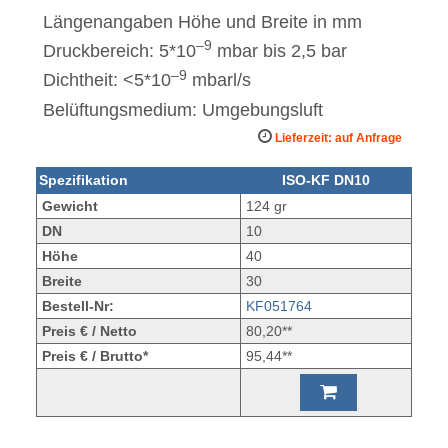
Längenangaben Höhe und Breite in mm
–9
Druckbereich: 5*10
mbar bis 2,5 bar
–9
Dichtheit: <5*10
mbarl/s
Belüftungsmedium: Umgebungsluft
Lieferzeit: auf Anfrage
Spezifikation
ISO-KF DN10
Gewicht
124 gr
DN
10
Höhe
40
Breite
30
Bestell-Nr:
KF051764
Preis € / Netto
80,20**
Preis € / Brutto*
95,44**