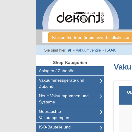
Klicken Sie
hier
für ein unverbindliches un
Sie sind hier:
»
Vakuumventile
»
ISO-K
Shop-Kategorien
Vaku
Anlagen / Zubehör
Vakuummessgeräte und
Zubehör
Üb
Neue Vakuumpumpen und
Systeme
Gebrauchte
Vakuumpumpen
ISO-Bauteile und