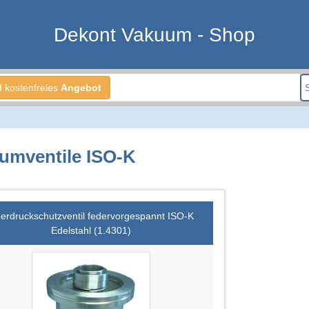
Dekont Vakuum - Shop
d kostenfreies
Angebot
umventile ISO-K
erdruckschutzventil federvorgespannt ISO-K
Edelstahl (1.4301)