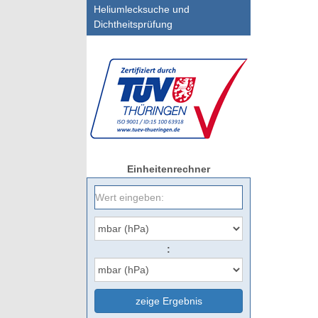
Heliumlecksuche und
Dichtheitsprüfung
Einheitenrechner
:
zeige Ergebnis