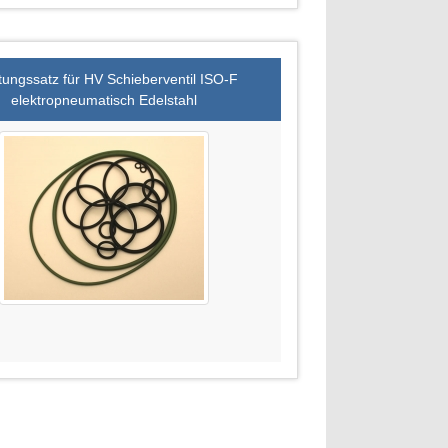
tungssatz für HV Schieberventil ISO-F
elektropneumatisch Edelstahl