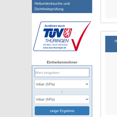
Heliumlecksuche und
Dichtheitsprüfung
H
Einheitenrechner
:
zeige Ergebnis