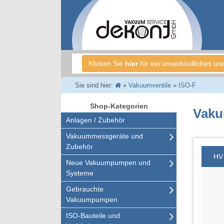
Klicken Sie
hier
für ein unverbindliches un
Sie sind hier:
»
Vakuumventile
»
ISO-F
Shop-Kategorien
Vaku
Anlagen / Zubehör
Vakuummessgeräte und
Zubehör
HV 
Neue Vakuumpumpen und
Systeme
Gebrauchte
Vakuumpumpen
ISO-Bauteile und