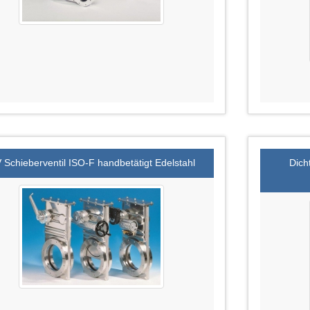
 Schieberventil ISO-F handbetätigt Edelstahl
Dich