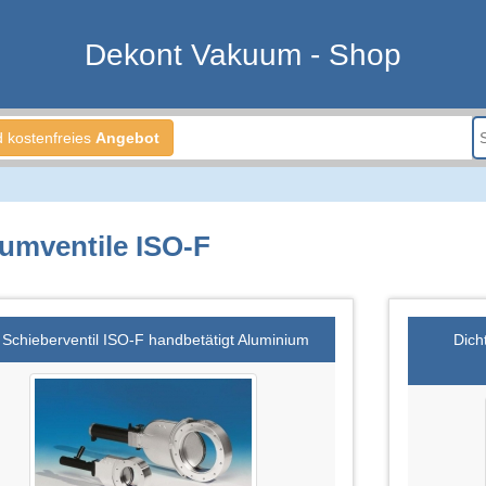
Dekont Vakuum - Shop
d kostenfreies
Angebot
umventile ISO-F
Schieberventil ISO-F handbetätigt Aluminium
Dich