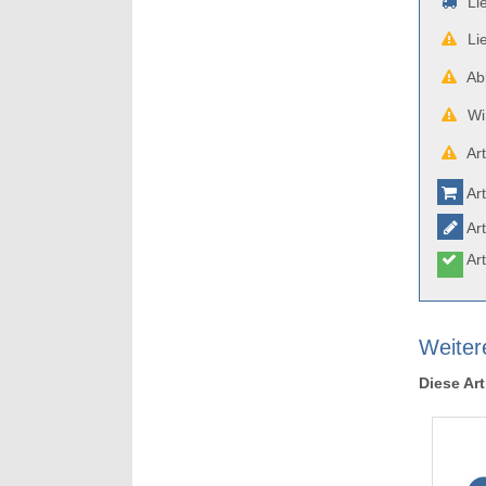
Lie
Lie
Abb
Wir
Art
Art
Art
Art
Weitere
Diese Art