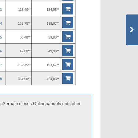
3
113,40**
134,95**
4
162,75**
193,67**
5
50,40**
59,98**
6
42,00**
49,98**
7
162,75**
193,67**
8
357,00**
424,83**
 außerhalb dieses Onlinehandels entstehen