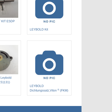
 KIT ESDP
LEYBOLD Kit
 Leybold
151131)
LEYBOLD
®
Dichtungssatz,Viton
(FKM)