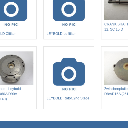
CRANK SHAFT
12, SC 15 D
D Ölfilter
LEYBOLD Luftfilter
atte - Leybold
Zwischenplatte
D60A/D90A
D8A/D16A (26
LEYBOLD Rotor, 2nd Stage
140)