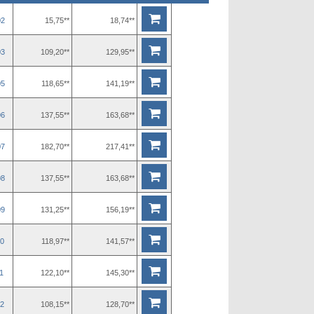
02
15,75**
18,74**
03
109,20**
129,95**
05
118,65**
141,19**
06
137,55**
163,68**
07
182,70**
217,41**
08
137,55**
163,68**
09
131,25**
156,19**
0
118,97**
141,57**
1
122,10**
145,30**
2
108,15**
128,70**