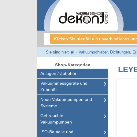
Klicken Sie
hier
für ein unverbindliches un
Sie sind hier:
»
Vakuumschieber, Dichtungen, Ersa
Shop-Kategorien
LEYB
Anlagen / Zubehör
Vakuummessgeräte und
Zubehör
Neue Vakuumpumpen und
Systeme
Gebrauchte
Vakuumpumpen
ISO-Bauteile und