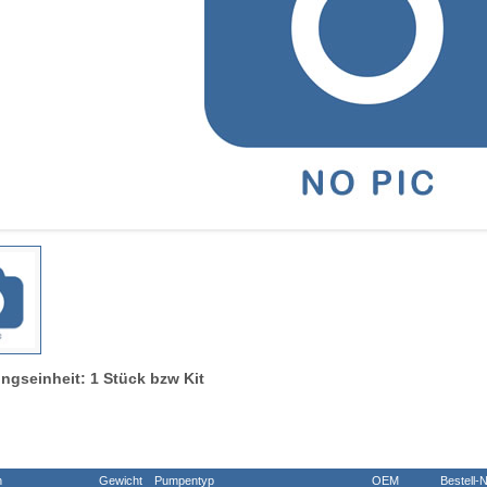
ngseinheit: 1 Stück bzw Kit
n
Gewicht
Pumpentyp
OEM
Bestell-N