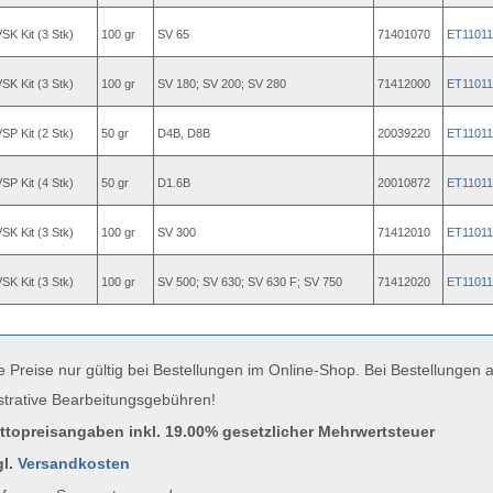
K Kit (3 Stk)
100 gr
SV 65
71401070
ET11011
K Kit (3 Stk)
100 gr
SV 180; SV 200; SV 280
71412000
ET11011
P Kit (2 Stk)
50 gr
D4B, D8B
20039220
ET11011
P Kit (4 Stk)
50 gr
D1.6B
20010872
ET11011
K Kit (3 Stk)
100 gr
SV 300
71412010
ET11011
K Kit (3 Stk)
100 gr
SV 500; SV 630; SV 630 F; SV 750
71412020
ET11011
e Preise nur gültig bei Bestellungen im Online-Shop. Bei Bestellungen
strative Bearbeitungsgebühren!
uttopreisangaben inkl. 19.00% gesetzlicher Mehrwertsteuer
gl.
Versandkosten