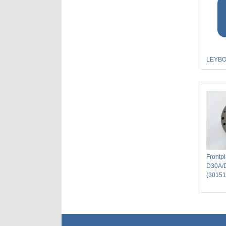
LEYBOL
Frontpl
D30A/
(30151