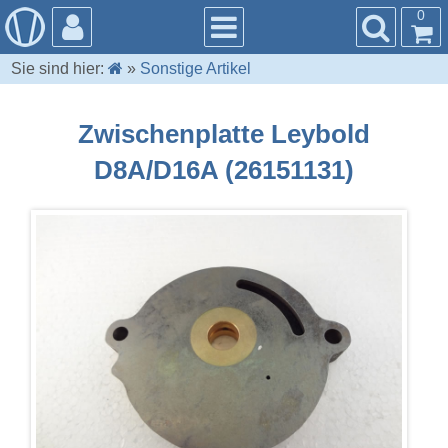
0
Sie sind hier:
»
Sonstige Artikel
Zwischenplatte Leybold
D8A/D16A (26151131)