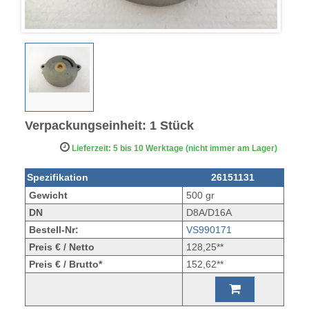
Verpackungseinheit: 1 Stück
Lieferzeit: 5 bis 10 Werktage (nicht immer am Lager)
Spezifikation
26151131
Gewicht
500 gr
DN
D8A/D16A
Bestell-Nr:
VS990171
Preis € / Netto
128,25**
Preis € / Brutto*
152,62**