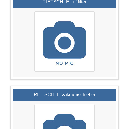
RIETSCHLE Luftfilter
RIETSCHLE Vakuumschieber