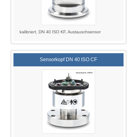
kalibriert, DN 40 ISO KF, Austauschsensor
Sensorkopf DN 40 ISO CF