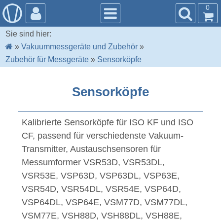
0
Sie sind hier:
»
Vakuummessgeräte und Zubehör
»
Zubehör für Messgeräte
»
Sensorköpfe
Sensorköpfe
Kalibrierte Sensorköpfe für ISO KF und ISO
CF, passend für verschiedenste Vakuum-
Transmitter, Austauschsensoren für
Messumformer VSR53D, VSR53DL,
VSR53E, VSP63D, VSP63DL, VSP63E,
VSR54D, VSR54DL, VSR54E, VSP64D,
VSP64DL, VSP64E, VSM77D, VSM77DL,
VSM77E, VSH88D, VSH88DL, VSH88E,