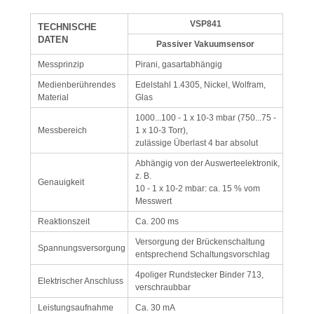
VSP841
TECHNISCHE
DATEN
Passiver Vakuumsensor
Messprinzip
Pirani, gasartabhängig
Medienberührendes
Edelstahl 1.4305, Nickel, Wolfram,
Material
Glas
1000...100 - 1 x 10-3 mbar (750...75 -
Messbereich
1 x 10-3 Torr),
zulässige Überlast 4 bar absolut
Abhängig von der Auswerteelektronik,
z. B.
Genauigkeit
10 - 1 x 10-2 mbar: ca. 15 % vom
Messwert
Reaktionszeit
Ca. 200 ms
Versorgung der Brückenschaltung
Spannungsversorgung
entsprechend Schaltungsvorschlag
4poliger Rundstecker Binder 713,
Elektrischer Anschluss
verschraubbar
Leistungsaufnahme
Ca. 30 mA