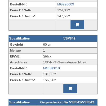
Bestell-Nr:
MG920009
Preis € / Netto
124,00**
Preis € / Brutto*
147,56**
Spezifikation
VSP842
Gewicht
60 gr
Menge
1
EP/VE
Stück
Anschluss
1/8"-NPT-Gewindeanschluss
Bestell-Nr:
MG920010
Preis € / Netto
131,80**
Preis € / Brutto*
156,84**
Spezifikation
Gegenstecker für VSP841/VSP842