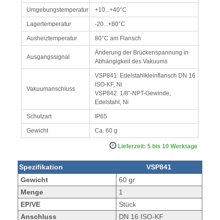
Umgebungstemperatur
+10...+40°C
Lagertemperatur
-20...+80°C
Ausheiztemperatur
80°C am Flansch
Änderung der Brückenspannung in
Ausgangssignal
Abhängigkeit des Vakuums
VSP841: Edelstahlkleinflansch DN 16
ISO-KF, Ni
Vakuumanschluss
VSP842: 1/8”-NPT-Gewinde,
Edelstahl, Ni
Schutzart
IP65
Gewicht
Ca. 60 g
Lieferzeit: 5 bis 10 Werktage
Spezifikation
VSP841
Gewicht
60 gr
Menge
1
EP/VE
Stück
Anschluss
DN 16 ISO-KF