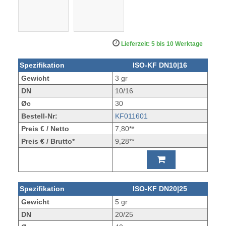
Lieferzeit: 5 bis 10 Werktage
Spezifikation
ISO-KF DN10|16
Gewicht
3 gr
DN
10/16
Øc
30
Bestell-Nr:
KF011601
Preis € / Netto
7,80**
Preis € / Brutto*
9,28**
Spezifikation
ISO-KF DN20|25
Gewicht
5 gr
DN
20/25