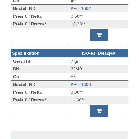
Øc
40
Bestell-Nr:
KF011602
Preis € / Netto
8,60**
Preis € / Brutto*
10,23**
Spezifikation
ISO-KF DN32|40
Gewicht
7 gr
DN
32/40
Øc
55
Bestell-Nr:
KF011603
Preis € / Netto
9,80**
Preis € / Brutto*
11,66**