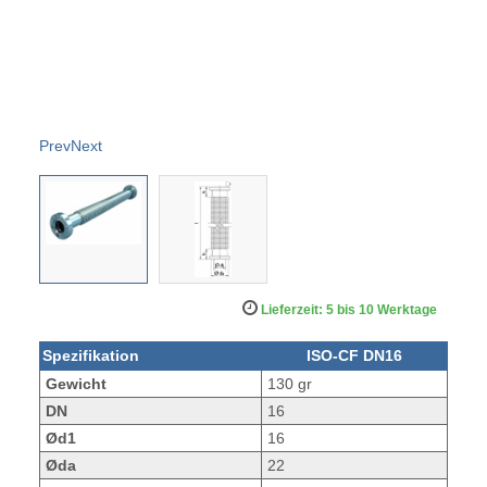
Prev
Next
Lieferzeit: 5 bis 10 Werktage
Spezifikation
ISO-CF DN16
Gewicht
130 gr
DN
16
Ød1
16
Øda
22