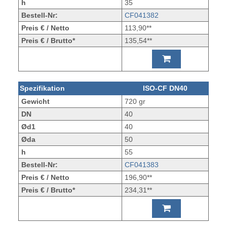
h
35
Bestell-Nr:
CF041382
Preis € / Netto
113,90**
Preis € / Brutto*
135,54**
Spezifikation
ISO-CF DN40
Gewicht
720 gr
DN
40
Ød1
40
Øda
50
h
55
Bestell-Nr:
CF041383
Preis € / Netto
196,90**
Preis € / Brutto*
234,31**