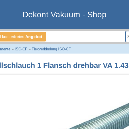
Dekont Vakuum - Shop
d kostenfreies
Angebot
emente
»
ISO-CF
»
Flexverbindung ISO-CF
llschlauch 1 Flansch drehbar VA 1.4