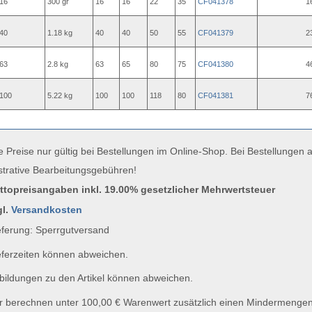
16
300 gr
16
16
22
35
CF041378
1
40
1.18 kg
40
40
50
55
CF041379
2
63
2.8 kg
63
65
80
75
CF041380
4
100
5.22 kg
100
100
118
80
CF041381
7
e Preise nur gültig bei Bestellungen im Online-Shop. Bei Bestellungen
strative Bearbeitungsgebühren!
uttopreisangaben inkl. 19.00% gesetzlicher Mehrwertsteuer
gl.
Versandkosten
ferung: Sperrgutversand
ferzeiten können abweichen.
ildungen zu den Artikel können abweichen.
 berechnen unter 100,00 € Warenwert zusätzlich einen Mindermengen