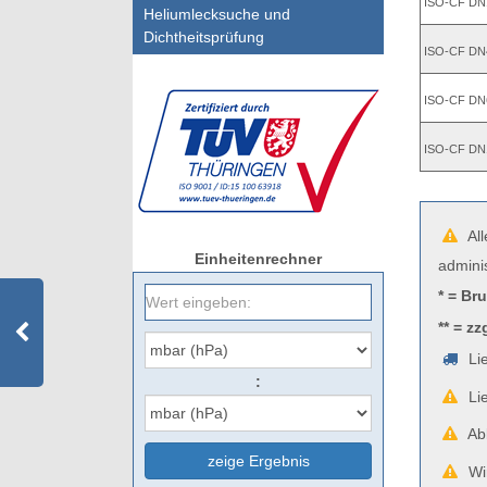
ISO-CF DN
Heliumlecksuche und
Dichtheitsprüfung
ISO-CF DN
ISO-CF DN
ISO-CF DN
All
Einheitenrechner
admini
* = Br
** = zz
Lie
:
Lie
Abb
zeige Ergebnis
Wir