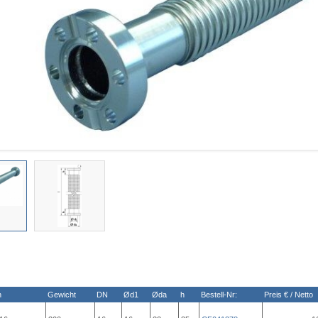
n
Gewicht
DN
Ød1
Øda
h
Bestell-Nr:
Preis € / Netto