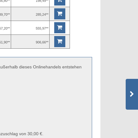
66,80**
198,49**
39,70**
285,24**
67,20**
555,97**
61,90**
906,66**
 außerhalb dieses Onlinehandels entstehen
zuschlag von 30,00 €.