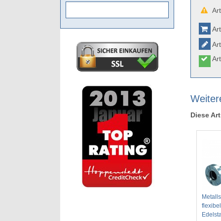
Art
Art
Art
Art
Weiter
Diese Art
Metall
flexibe
Edelst