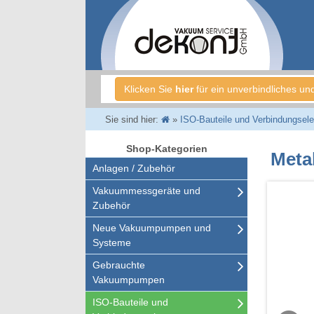
Klicken Sie
hier
für ein unverbindliches un
Sie sind hier:
»
ISO-Bauteile und Verbindungsel
Shop-Kategorien
Meta
Anlagen / Zubehör
Vakuummessgeräte und
Zubehör
Neue Vakuumpumpen und
Systeme
Gebrauchte
Vakuumpumpen
ISO-Bauteile und