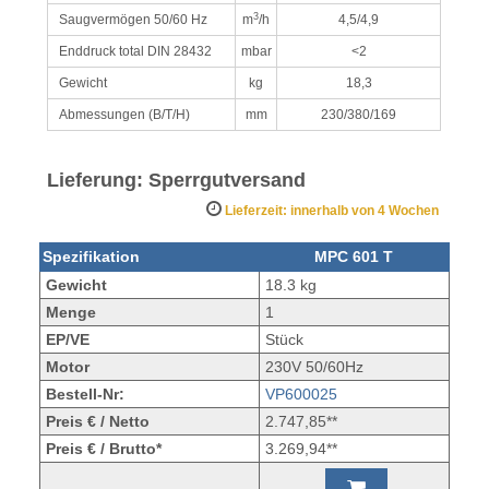
3
Saugvermögen 50/60 Hz
m
/h
4,5/4,9
Enddruck total DIN 28432
mbar
<2
Gewicht
kg
18,3
Abmessungen (B/T/H)
mm
230/380/169
Lieferung: Sperrgutversand
Lieferzeit: innerhalb von 4 Wochen
Spezifikation
MPC 601 T
Gewicht
18.3 kg
Menge
1
EP/VE
Stück
Motor
230V 50/60Hz
Bestell-Nr:
VP600025
Preis € / Netto
2.747,85**
Preis € / Brutto*
3.269,94**