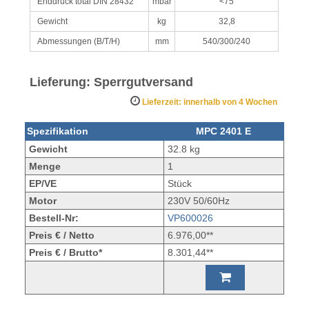
Enddruck total DIN 28432
mbar
<75
Gewicht
kg
32,8
Abmessungen (B/T/H)
mm
540/300/240
Lieferung: Sperrgutversand
Lieferzeit: innerhalb von 4 Wochen
Spezifikation
MPC 2401 E
Gewicht
32.8 kg
Menge
1
EP/VE
Stück
Motor
230V 50/60Hz
Bestell-Nr:
VP600026
Preis € / Netto
6.976,00**
Preis € / Brutto*
8.301,44**