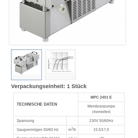
Verpackungseinheit: 1 Stück
MPC 2401 E
TECHNISCHE DATEN
Membranpumpe
chemiefest
Spannung
230V 50/60Hz
3
Saugvermögen 50/60 Hz
m
/h
15,5/17,0