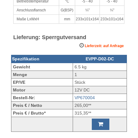
Betriebstemperatur
°C
-5 - 40
-5 - 40
Anschlussflansch
G(BSP)
¼”
¼”
Maße LxWxH
mm
233x101x164
233x101x164
Lieferung: Sperrgutversand
Lieferzeit: auf Anfrage
Spezifikation
EVPP-D02-DC
Gewicht
6.5 kg
Menge
1
EP/VE
Stück
Motor
12V DC
Bestell-Nr:
VP670004
Preis € / Netto
265,00**
Preis € / Brutto*
315,35**