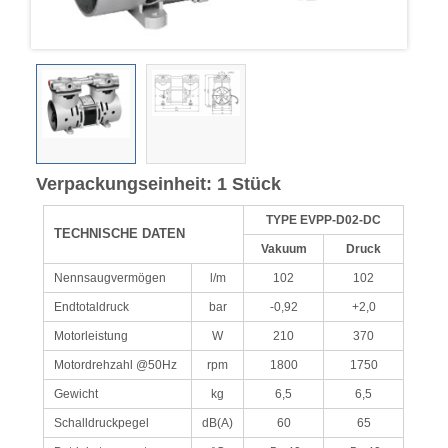
Verpackungseinheit: 1 Stück
TYPE EVPP-D02-DC
TECHNISCHE DATEN
Vakuum
Druck
Nennsaugvermögen
l/m
102
102
Endtotaldruck
bar
-0,92
+2,0
Motorleistung
W
210
370
Motordrehzahl @50Hz
rpm
1800
1750
Gewicht
kg
6,5
6,5
Schalldruckpegel
dB(A)
60
65