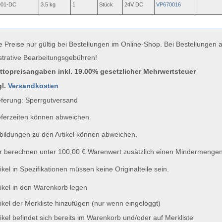
01-DC
3.5 kg
1
Stück
24V DC
VP670016
e Preise nur gültig bei Bestellungen im Online-Shop. Bei Bestellungen
strative Bearbeitungsgebühren!
uttopreisangaben inkl. 19.00% gesetzlicher Mehrwertsteuer
gl.
Versandkosten
ferung: Sperrgutversand
ferzeiten können abweichen.
ildungen zu den Artikel können abweichen.
 berechnen unter 100,00 € Warenwert zusätzlich einen Mindermengen
ikel in Spezifikationen müssen keine Originalteile sein.
ikel in den Warenkorb legen
ikel der Merkliste hinzufügen (nur wenn eingeloggt)
ikel befindet sich bereits im Warenkorb und/oder auf Merkliste