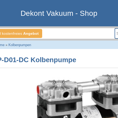
Dekont Vakuum - Shop
d kostenfreies
Angebot
eme
»
Kolbenpumpen
-D01-DC Kolbenpumpe