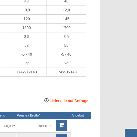
48
48
-0,9
+2,0
120
145
1800
1700
3,5
3,5
53
55
-5 - 40
-5 - 40
¼”
¼”
174x91x143
174x91x143
Lieferzeit: auf Anfrage
etto
Preis € / Brutto*
Angebot
260,00**
309,40**