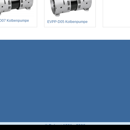
D07 Kolbenpumpe
EVPP-D05 Kolbenpumpe
© Dekont 1991 - 2026