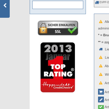
EVPP-D
All
admini
* = Br
** = zz
Lie
Lie
Abb
Wir
Art
Art
Art
Art