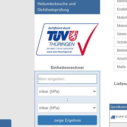
Nenn
Heliumlecksuche und
Endtot
Dichtheitsprüfung
Motorl
Motor
Gewic
Schal
Betrie
Ansch
Maße
Einheitenrechner
Liefer
:
Spezifikatio
EVPP-D
zeige Ergebnis