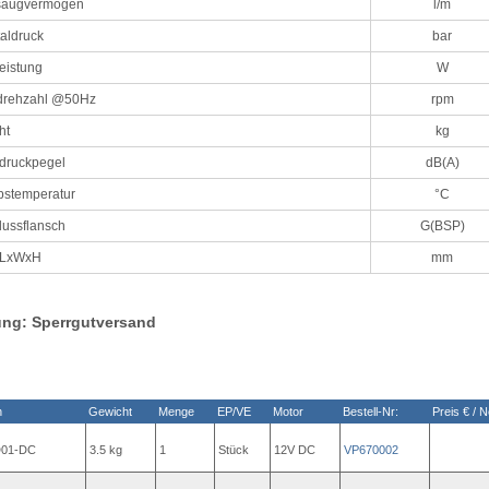
saugvermögen
l/m
aldruck
bar
eistung
W
drehzahl @50Hz
rpm
ht
kg
ldruckpegel
dB(A)
bstemperatur
°C
lussflansch
G(BSP)
 LxWxH
mm
ung: Sperrgutversand
n
Gewicht
Menge
EP/VE
Motor
Bestell-Nr:
Preis € / N
01-DC
3.5 kg
1
Stück
12V DC
VP670002