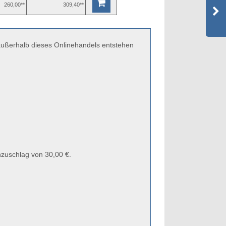
260,00**
309,40**
 außerhalb dieses Onlinehandels entstehen
zuschlag von 30,00 €.