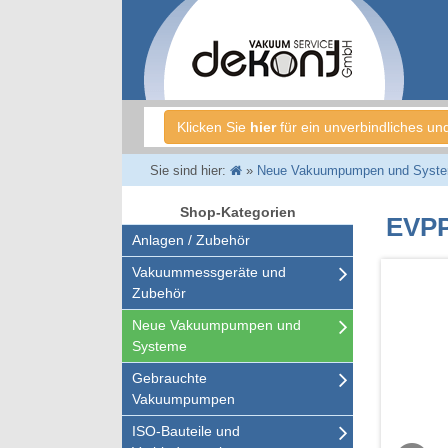
Klicken Sie
hier
für ein unverbindliches un
Sie sind hier:
»
Neue Vakuumpumpen und Syst
Shop-Kategorien
EVPP
Anlagen / Zubehör
Vakuummessgeräte und
Zubehör
Neue Vakuumpumpen und
Systeme
Gebrauchte
Vakuumpumpen
ISO-Bauteile und