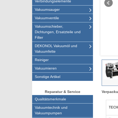
Verbindungselemente
Vakuumsauger
Vakuumventile
Vakuumschieber,
Dichtungen, Ersatzteile und
Filter
DEKONOL Vakuumöl und
Vakuumfette
Reiniger
Vakuumieren
Sonstige Artikel
Verpacku
Reparatur & Service
Qualitätsmerkmale
TECH
Vakuumtechnik und
Vakuumpumpen