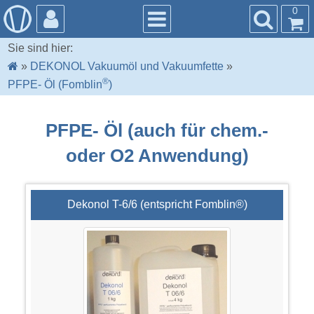
0
Sie sind hier:
»
DEKONOL Vakuumöl und Vakuumfette
»
®
PFPE- Öl (Fomblin
)
PFPE- Öl (auch für chem.-
oder O2 Anwendung)
Dekonol T-6/6 (entspricht Fomblin®)