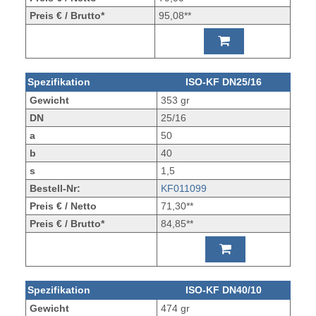
Preis € / Brutto*
95,08**
Spezifikation
ISO-KF DN25/16
Gewicht
353 gr
DN
25/16
a
50
b
40
s
1,5
Bestell-Nr:
KF011099
Preis € / Netto
71,30**
Preis € / Brutto*
84,85**
Spezifikation
ISO-KF DN40/10
Gewicht
474 gr