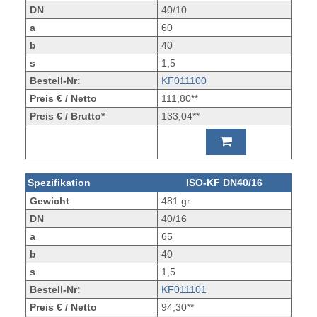
DN
40/10
a
60
b
40
s
1,5
Bestell-Nr:
KF011100
Preis € / Netto
111,80**
Preis € / Brutto*
133,04**
Spezifikation
ISO-KF DN40/16
Gewicht
481 gr
DN
40/16
a
65
b
40
s
1,5
Bestell-Nr:
KF011101
Preis € / Netto
94,30**