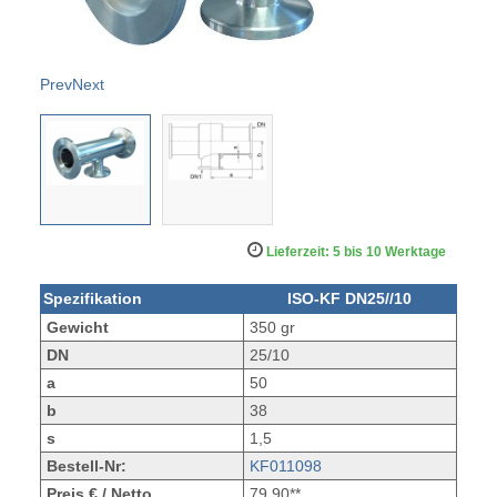
Prev
Next
Lieferzeit: 5 bis 10 Werktage
Spezifikation
ISO-KF DN25//10
Gewicht
350 gr
DN
25/10
a
50
b
38
s
1,5
Bestell-Nr:
KF011098
Preis € / Netto
79,90**