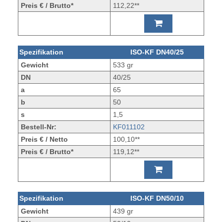
Preis € / Brutto*
112,22**
Spezifikation
ISO-KF DN40/25
Gewicht
533 gr
DN
40/25
a
65
b
50
s
1,5
Bestell-Nr:
KF011102
Preis € / Netto
100,10**
Preis € / Brutto*
119,12**
Spezifikation
ISO-KF DN50/10
Gewicht
439 gr