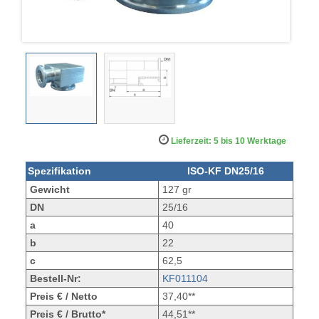
Lieferzeit: 5 bis 10 Werktage
Spezifikation
ISO-KF DN25/16
Gewicht
127 gr
DN
25/16
a
40
b
22
c
62,5
Bestell-Nr:
KF011104
Preis € / Netto
37,40**
Preis € / Brutto*
44,51**