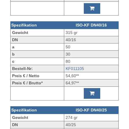
Spezifikation
ISO-KF DN40/16
Gewicht
315 gr
DN
40/16
a
50
b
30
c
80
Bestell-Nr:
KF011105
Preis € / Netto
54,60**
Preis € / Brutto*
64,97**
Spezifikation
ISO-KF DN40/25
Gewicht
274 gr
DN
40/25