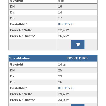
Gewicht
8 gr
DN
16
Øa
14
Øb
17
Bestell-Nr:
KF011535
Preis € / Netto
22,40**
Preis € / Brutto*
26,66**
Spezifikation
ISO-KF DN25
Gewicht
14 gr
DN
25
Øa
23
Øb
26
Bestell-Nr:
KF011536
Preis € / Netto
29,40**
Preis € / Brutto*
34,99**