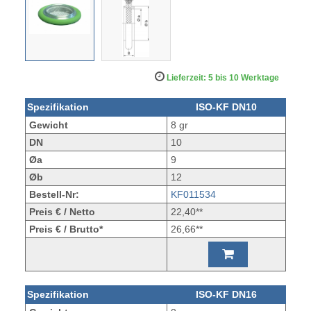
Lieferzeit: 5 bis 10 Werktage
Spezifikation
ISO-KF DN10
Gewicht
8 gr
DN
10
Øa
9
Øb
12
Bestell-Nr:
KF011534
Preis € / Netto
22,40**
Preis € / Brutto*
26,66**
Spezifikation
ISO-KF DN16