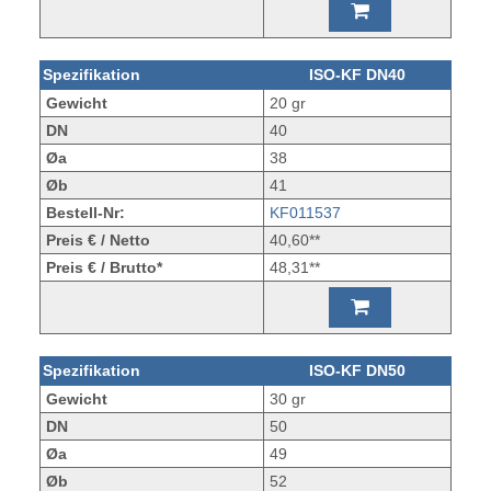
Spezifikation
ISO-KF DN40
Gewicht
20 gr
DN
40
Øa
38
Øb
41
Bestell-Nr:
KF011537
Preis € / Netto
40,60**
Preis € / Brutto*
48,31**
Spezifikation
ISO-KF DN50
Gewicht
30 gr
DN
50
Øa
49
Øb
52