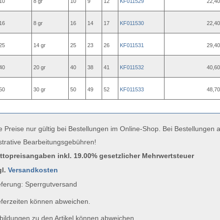
10
8 gr
10
9
12
KF011529
22,40
16
8 gr
16
14
17
KF011530
22,40
25
14 gr
25
23
26
KF011531
29,40
40
20 gr
40
38
41
KF011532
40,60
50
30 gr
50
49
52
KF011533
48,70
e Preise nur gültig bei Bestellungen im Online-Shop. Bei Bestellungen
strative Bearbeitungsgebühren!
uttopreisangaben inkl. 19.00% gesetzlicher Mehrwertsteuer
gl.
Versandkosten
ferung: Sperrgutversand
ferzeiten können abweichen.
ildungen zu den Artikel können abweichen.