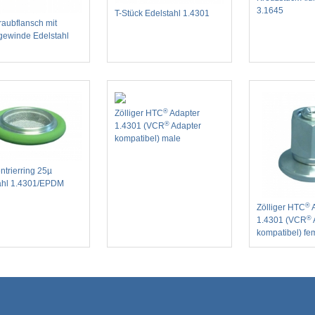
3.1645
T-Stück Edelstahl 1.4301
raubflansch mit
ewinde Edelstahl
®
Zölliger HTC
Adapter
®
1.4301 (VCR
Adapter
kompatibel) male
entrierring 25µ
ahl 1.4301/EPDM
®
Zölliger HTC
A
®
1.4301 (VCR
kompatibel) fe