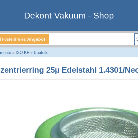
Dekont Vakuum - Shop
d kostenfreies
Angebot
emente
»
ISO-KF
»
Bauteile
rzentrierring 25µ Edelstahl 1.4301/N