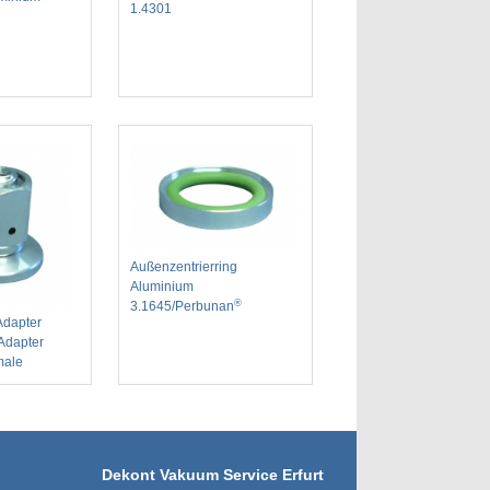
1.4301
Außenzentrierring
Aluminium
®
3.1645/Perbunan
dapter
Adapter
male
Dekont Vakuum Service Erfurt