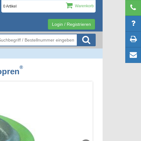
Warenkorb
0 Artikel
Login / Registrieren
®
eopren