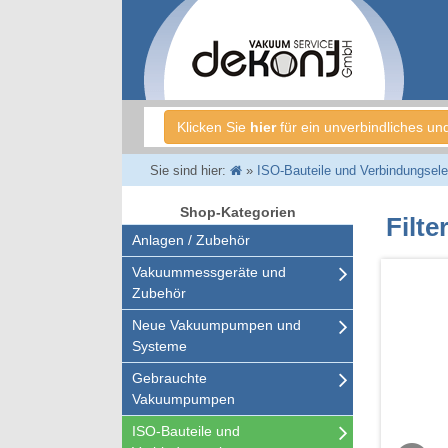
Klicken Sie
hier
für ein unverbindliches un
Sie sind hier:
»
ISO-Bauteile und Verbindungsel
Shop-Kategorien
Filte
Anlagen / Zubehör
Vakuummessgeräte und
Zubehör
Neue Vakuumpumpen und
Systeme
Gebrauchte
Vakuumpumpen
ISO-Bauteile und