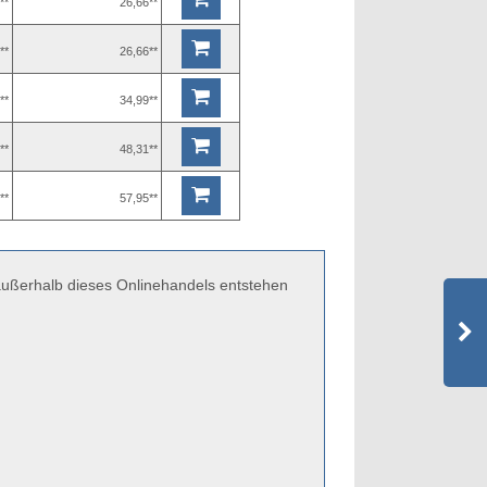
**
26,66**
**
26,66**
**
34,99**
**
48,31**
**
57,95**
 außerhalb dieses Onlinehandels entstehen