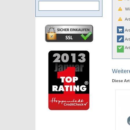
Wir
Art
Art
Art
Art
Weitere
Diese Art