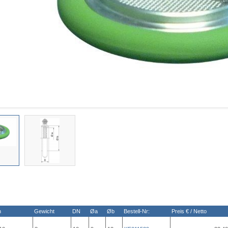
n
Gewicht
DN
Øa
Øb
Bestell-Nr:
Preis € / Netto