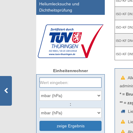
ISO-KF DN
Heliumlecksuche und
Dichtheitsprüfung
ISO-KF DN
ISO-KF DN
ISO-KF DN
ISO-KF DN
Einheitenrechner
All
admini
* = Br
** = zz
:
Lie
Lie
zeige Ergebnis
Abb