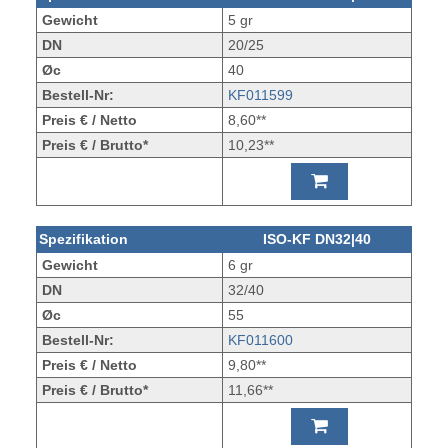
Gewicht
5 gr
DN
20/25
Øc
40
Bestell-Nr:
KF011599
Preis € / Netto
8,60**
Preis € / Brutto*
10,23**
Spezifikation
ISO-KF DN32|40
Gewicht
6 gr
DN
32/40
Øc
55
Bestell-Nr:
KF011600
Preis € / Netto
9,80**
Preis € / Brutto*
11,66**