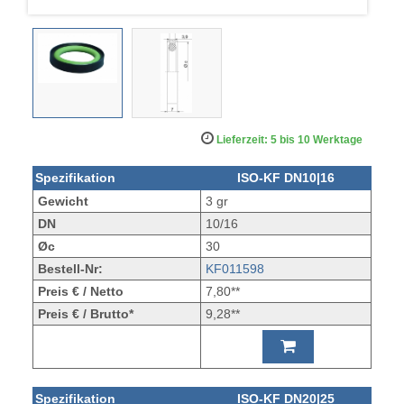
Lieferzeit: 5 bis 10 Werktage
Spezifikation
ISO-KF DN10|16
Gewicht
3 gr
DN
10/16
Øc
30
Bestell-Nr:
KF011598
Preis € / Netto
7,80**
Preis € / Brutto*
9,28**
Spezifikation
ISO-KF DN20|25