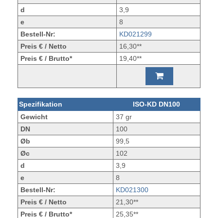
d
3,9
e
8
Bestell-Nr:
KD021299
Preis € / Netto
16,30**
Preis € / Brutto*
19,40**
Spezifikation
ISO-KD DN100
Gewicht
37 gr
DN
100
Øb
99,5
Øc
102
d
3,9
e
8
Bestell-Nr:
KD021300
Preis € / Netto
21,30**
Preis € / Brutto*
25,35**