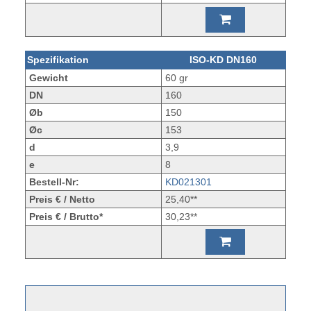
Spezifikation
ISO-KD DN160
Gewicht
60 gr
DN
160
Øb
150
Øc
153
d
3,9
e
8
Bestell-Nr:
KD021301
Preis € / Netto
25,40**
Preis € / Brutto*
30,23**