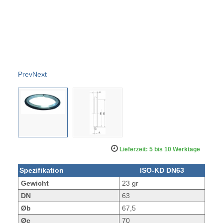
Prev
Next
Lieferzeit: 5 bis 10 Werktage
Spezifikation
ISO-KD DN63
Gewicht
23 gr
DN
63
Øb
67,5
Øc
70