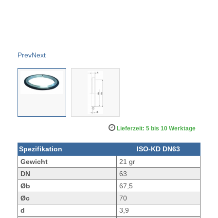
Prev
Next
Lieferzeit: 5 bis 10 Werktage
Spezifikation
ISO-KD DN63
Gewicht
21 gr
DN
63
Øb
67,5
Øc
70
d
3,9