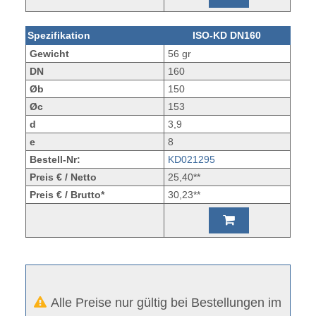
Spezifikation
ISO-KD DN160
Gewicht
56 gr
DN
160
Øb
150
Øc
153
d
3,9
e
8
Bestell-Nr:
KD021295
Preis € / Netto
25,40**
Preis € / Brutto*
30,23**
Alle Preise nur gültig bei Bestellungen im