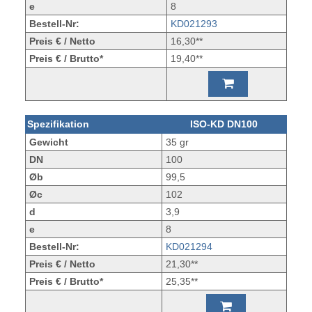
e
8
Bestell-Nr:
KD021293
Preis € / Netto
16,30**
Preis € / Brutto*
19,40**
Spezifikation
ISO-KD DN100
Gewicht
35 gr
DN
100
Øb
99,5
Øc
102
d
3,9
e
8
Bestell-Nr:
KD021294
Preis € / Netto
21,30**
Preis € / Brutto*
25,35**