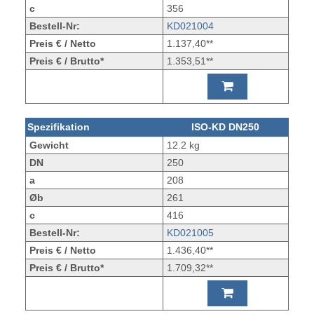
c
356
Bestell-Nr:
KD021004
Preis € / Netto
1.137,40**
Preis € / Brutto*
1.353,51**
Spezifikation
ISO-KD DN250
Gewicht
12.2 kg
DN
250
a
208
Øb
261
c
416
Bestell-Nr:
KD021005
Preis € / Netto
1.436,40**
Preis € / Brutto*
1.709,32**