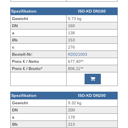
Spezifikation
ISO-KD DN160
Gewicht
5.73 kg
DN
160
a
138
Øb
153
c
276
Bestell-Nr:
KD021003
Preis € / Netto
677,40**
Preis € / Brutto*
806,11**
Spezifikation
ISO-KD DN200
Gewicht
9.32 kg
DN
200
a
178
Øb
213