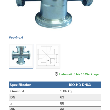
Prev
Next
Lieferzeit: 5 bis 10 Werktage
Spezifikation
ISO-KD DN63
Gewicht
1.86 kg
DN
63
a
88
Øb
66