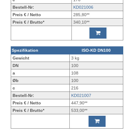
Bestell-Nr:
KD021006
Preis € / Netto
285,80**
Preis € / Brutto*
340,10**
Spezifikation
ISO-KD DN100
Gewicht
3 kg
DN
100
a
108
Øb
100
c
216
Bestell-Nr:
KD021007
Preis € / Netto
447,90**
Preis € / Brutto*
533,00**