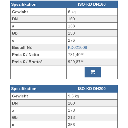
Spezifikation
ISO-KD DN160
Gewicht
6 kg
DN
160
a
138
Øb
153
c
276
Bestell-Nr:
KD021008
Preis € / Netto
781,40**
Preis € / Brutto*
929,87**
Spezifikation
ISO-KD DN200
Gewicht
9.5 kg
DN
200
a
178
Øb
213
c
356