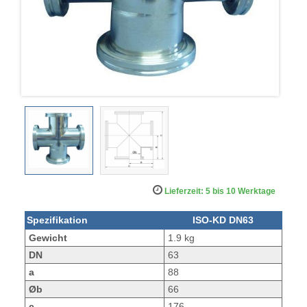
Lieferzeit: 5 bis 10 Werktage
Spezifikation
ISO-KD DN63
Gewicht
1.9 kg
DN
63
a
88
Øb
66
c
176