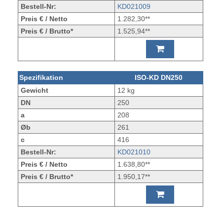
Bestell-Nr:
KD021009
Preis € / Netto
1.282,30**
Preis € / Brutto*
1.525,94**
Spezifikation
ISO-KD DN250
Gewicht
12 kg
DN
250
a
208
Øb
261
c
416
Bestell-Nr:
KD021010
Preis € / Netto
1.638,80**
Preis € / Brutto*
1.950,17**