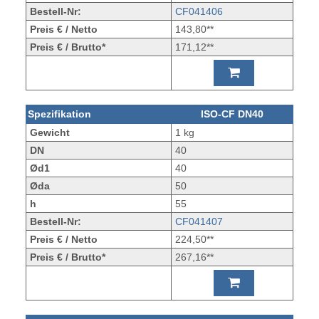
Bestell-Nr:
CF041406
Preis € / Netto
143,80**
Preis € / Brutto*
171,12**
Spezifikation
ISO-CF DN40
Gewicht
1 kg
DN
40
Ød1
40
Øda
50
h
55
Bestell-Nr:
CF041407
Preis € / Netto
224,50**
Preis € / Brutto*
267,16**