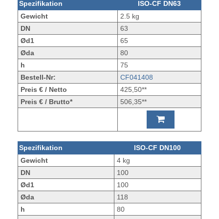
Spezifikation
ISO-CF DN63
Gewicht
2.5 kg
DN
63
Ød1
65
Øda
80
h
75
Bestell-Nr:
CF041408
Preis € / Netto
425,50**
Preis € / Brutto*
506,35**
Spezifikation
ISO-CF DN100
Gewicht
4 kg
DN
100
Ød1
100
Øda
118
h
80